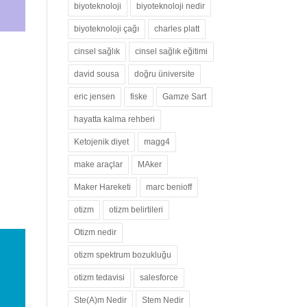
biyoteknoloji
biyoteknoloji nedir
biyoteknoloji çağı
charles platt
cinsel sağlık
cinsel sağlık eğitimi
david sousa
doğru üniversite
eric jensen
fiske
Gamze Sart
hayatta kalma rehberi
Ketojenik diyet
magg4
make araçlar
MAker
Maker Hareketi
marc benioff
otizm
otizm belirtileri
Otizm nedir
otizm spektrum bozukluğu
otizm tedavisi
salesforce
Ste(A)m Nedir
Stem Nedir