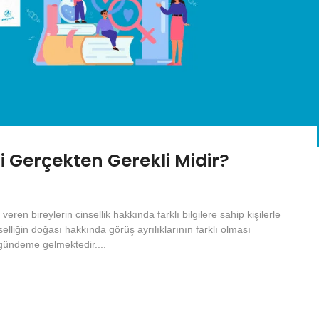
mi Gerçekten Gerekli Midir?
veren bireylerin cinsellik hakkında farklı bilgilere sahip kişilerle
liğin doğası hakkında görüş ayrılıklarının farklı olması
 gündeme gelmektedir....