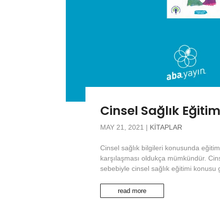
Cinsel Sağlık Eğiti
MAY 21, 2021
|
KITAPLAR
Cinsel sağlık bilgileri konusunda eğitim 
karşılaşması oldukça mümkündür. Cinsel
sebebiyle cinsel sağlık eğitimi konusu
read more