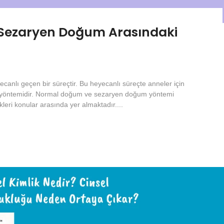
Sezaryen Doğum Arasındaki
canlı geçen bir süreçtir. Bu heyecanlı süreçte anneler için
 yöntemidir. Normal doğum ve sezaryen doğum yöntemi
kleri konular arasında yer almaktadır....