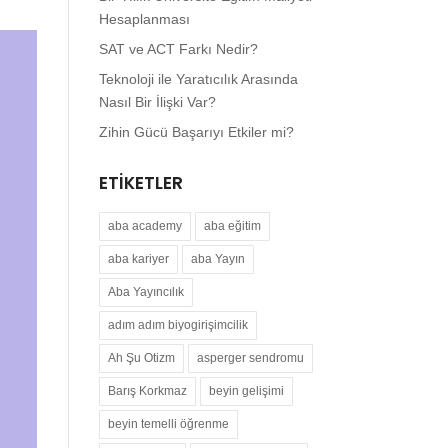
Hesaplanması
SAT ve ACT Farkı Nedir?
Teknoloji ile Yaratıcılık Arasında
Nasıl Bir İlişki Var?
Zihin Gücü Başarıyı Etkiler mi?
ETIKETLER
aba academy
aba eğitim
aba kariyer
aba Yayın
Aba Yayıncılık
adım adım biyogirişimcilik
Ah Şu Otizm
asperger sendromu
Barış Korkmaz
beyin gelişimi
beyin temelli öğrenme