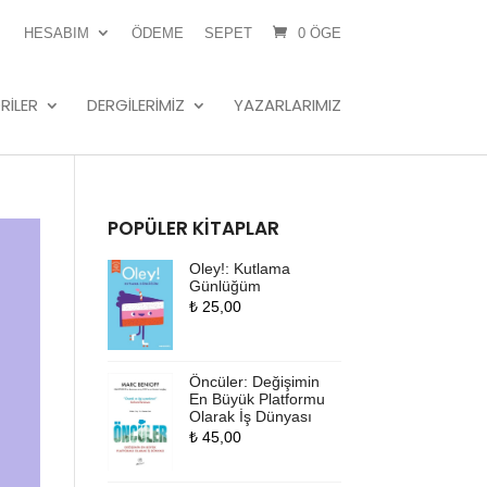
HESABIM
ÖDEME
SEPET
0 ÖGE
RILER
DERGILERIMIZ
YAZARLARIMIZ
POPÜLER KITAPLAR
Oley!: Kutlama
Günlüğüm
₺
25,00
Öncüler: Değişimin
En Büyük Platformu
Olarak İş Dünyası
₺
45,00