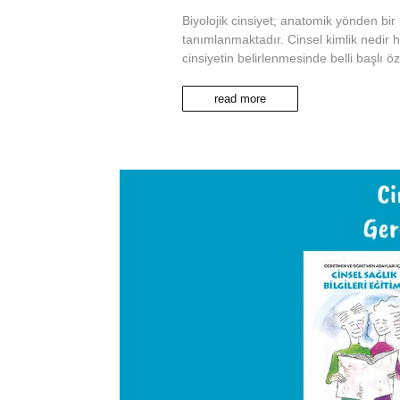
Biyolojik cinsiyet; anatomik yönden bir
tanımlanmaktadır. Cinsel kimlik nedir h
cinsiyetin belirlenmesinde belli başlı öz
read more