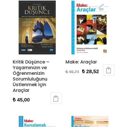
Kritik Düşünce –
Make: Araçlar
Yaşamınızın ve
Orijinal
Şu
₺
28,52
₺
40,74
Öğrenmenizin
Sorumluluğunu
fiyat:
andaki
Üstlenmek İçin
₺ 40,74.
fiyat:
Araçlar
₺ 28,52.
₺
45,00