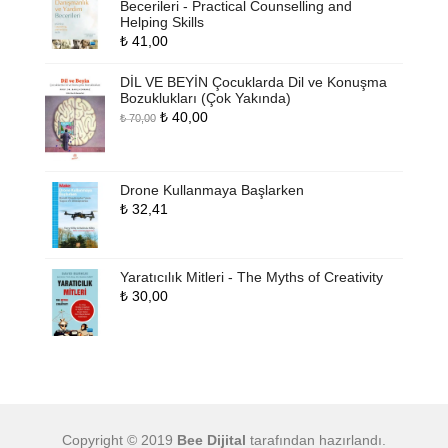
Becerileri - Practical Counselling and
Helping Skills
₺
41,00
DİL VE BEYİN Çocuklarda Dil ve Konuşma
Bozuklukları (Çok Yakında)
Orijinal
Şu
₺
40,00
₺
70,00
fiyat:
andaki
₺ 70,00.
fiyat:
₺ 40,00.
Drone Kullanmaya Başlarken
₺
32,41
Yaratıcılık Mitleri - The Myths of Creativity
₺
30,00
Copyright © 2019
Bee Dijital
tarafından hazırlandı.