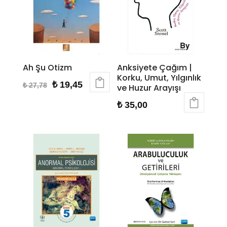
Ah Şu Otizm
Anksiyete Çağım |
Korku, Umut, Yılgınlık
Orijinal
Şu
₺
19,45
₺
27,78
ve Huzur Arayışı
fiyat:
andaki
₺
35,00
₺ 27,78.
fiyat:
₺ 19,45.