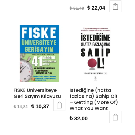
fiyat:
andaki
Orijinal
Şu
₺
22,04
₺
31,48
₺ 30,00.
fiyat:
fiyat:
andaki
₺ 21,00.
₺ 31,48.
fiyat:
₺ 22,04.
FISKE Üniversiteye
İstediğine (hatta
Geri Sayım Kılavuzu
fazlasına) Sahip Ol!
– Getting (More Of)
Orijinal
Şu
₺
10,37
₺
14,81
What You Want
fiyat:
andaki
₺
32,00
₺ 14,81.
fiyat:
₺ 10,37.