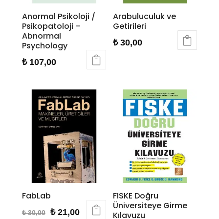
Anormal Psikoloji /
Arabuluculuk ve
Psikopatoloji –
Getirileri
Abnormal
₺
30,00
Psychology
₺
107,00
FabLab
FISKE Doğru
Üniversiteye Girme
Orijinal
Şu
₺
21,00
₺
30,00
Kılavuzu