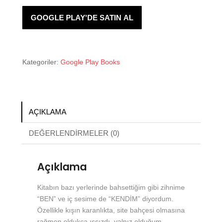
GOOGLE PLAY'DE SATIN AL
Kategoriler:
Google Play Books
AÇIKLAMA
DEĞERLENDIRMELER (0)
Açıklama
Kitabın bazı yerlerinde bahsettiğim gibi zihnime
“BEN” ve iç sesime de “KENDİM” diyordum.
Özellikle kışın karanlıkta, site bahçesi olmasına
rağmen oldukça ıssızdı, yalnız olduğum