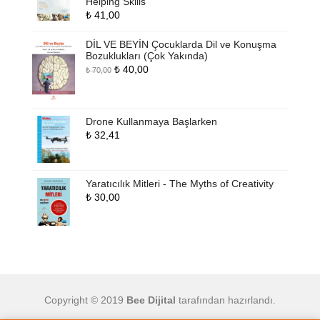
Helping Skills
₺
41,00
DİL VE BEYİN Çocuklarda Dil ve Konuşma
Bozuklukları (Çok Yakında)
Orijinal
Şu
₺
40,00
₺
70,00
fiyat:
andaki
₺ 70,00.
fiyat:
₺ 40,00.
Drone Kullanmaya Başlarken
₺
32,41
Yaratıcılık Mitleri - The Myths of Creativity
₺
30,00
Copyright © 2019
Bee Dijital
tarafından hazırlandı.