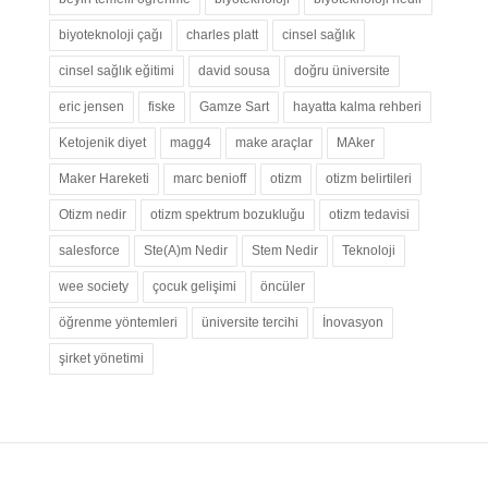
biyoteknoloji çağı
charles platt
cinsel sağlık
cinsel sağlık eğitimi
david sousa
doğru üniversite
eric jensen
fiske
Gamze Sart
hayatta kalma rehberi
Ketojenik diyet
magg4
make araçlar
MAker
Maker Hareketi
marc benioff
otizm
otizm belirtileri
Otizm nedir
otizm spektrum bozukluğu
otizm tedavisi
salesforce
Ste(A)m Nedir
Stem Nedir
Teknoloji
wee society
çocuk gelişimi
öncüler
öğrenme yöntemleri
üniversite tercihi
İnovasyon
şirket yönetimi