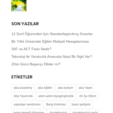
SON YAZILAR
12.Sınıf Öğrencileri İçin Standartlaştırılmış Sınavlar
Bir Yıllık Üniversite Eğitim Maliyeti Hesaplanması
SAT ve ACT Farkı Nedir?
Teknoloji ile Yaratıcılık Arasında Nasıl Bir İlişki Var?
Zihin Gücü Başarıyı Etkiler mi?
ETIKETLER
aba academy
aba eğitim
aba kariyer
aba Yayın
Aba Yayıncılık
adım adım biyogirişimcilik
Ah Şu Otizm
asperger sendromu
Barış Korkmaz
beyin gelişimi
beyin temelli öğrenme
biyoteknoloji
biyoteknoloji nedir