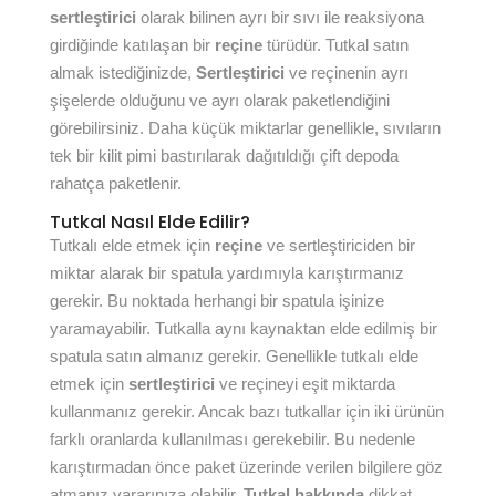
sertleştirici
olarak bilinen ayrı bir sıvı ile reaksiyona
girdiğinde katılaşan bir
reçine
türüdür. Tutkal satın
almak istediğinizde,
Sertleştirici
ve reçinenin ayrı
şişelerde olduğunu ve ayrı olarak paketlendiğini
görebilirsiniz. Daha küçük miktarlar genellikle, sıvıların
tek bir kilit pimi bastırılarak dağıtıldığı çift depoda
rahatça paketlenir.
Tutkal Nasıl Elde Edilir?
Tutkalı elde etmek için
reçine
ve sertleştiriciden bir
miktar alarak bir spatula yardımıyla karıştırmanız
gerekir. Bu noktada herhangi bir spatula işinize
yaramayabilir. Tutkalla aynı kaynaktan elde edilmiş bir
spatula satın almanız gerekir. Genellikle tutkalı elde
etmek için
sertleştirici
ve reçineyi eşit miktarda
kullanmanız gerekir. Ancak bazı tutkallar için iki ürünün
farklı oranlarda kullanılması gerekebilir. Bu nedenle
karıştırmadan önce paket üzerinde verilen bilgilere göz
atmanız yararınıza olabilir.
Tutkal hakkında
dikkat