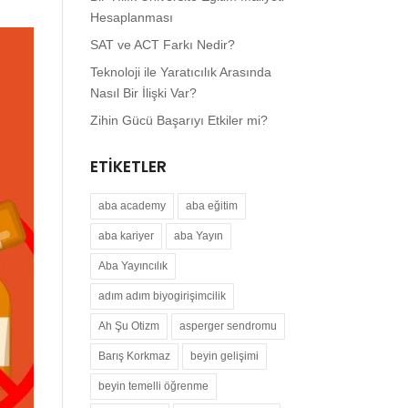
Hesaplanması
SAT ve ACT Farkı Nedir?
Teknoloji ile Yaratıcılık Arasında
Nasıl Bir İlişki Var?
Zihin Gücü Başarıyı Etkiler mi?
ETIKETLER
aba academy
aba eğitim
aba kariyer
aba Yayın
Aba Yayıncılık
adım adım biyogirişimcilik
Ah Şu Otizm
asperger sendromu
Barış Korkmaz
beyin gelişimi
beyin temelli öğrenme