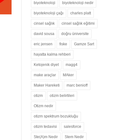
biyoteknoloji
biyoteknoloji nedir
biyoteknoloji çağı
charles platt
cinsel sağlık
cinsel sağlık eğitimi
david sousa
doğru üniversite
eric jensen
fiske
Gamze Sart
hayatta kalma rehberi
Ketojenik diyet
magg4
make araçlar
MAker
Maker Hareketi
marc benioff
otizm
otizm belirtileri
Otizm nedir
otizm spektrum bozukluğu
otizm tedavisi
salesforce
Ste(A)m Nedir
Stem Nedir