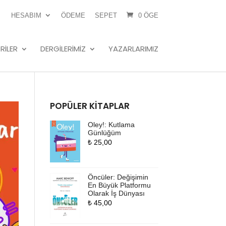
HESABIM
ÖDEME
SEPET
0 ÖGE
RILER
DERGILERIMIZ
YAZARLARIMIZ
POPÜLER KITAPLAR
Oley!: Kutlama
Günlüğüm
₺
25,00
Öncüler: Değişimin
En Büyük Platformu
Olarak İş Dünyası
₺
45,00