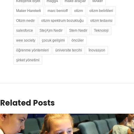
Ketojenik diyet
magg4
make araçlar
MAker
Maker Hareketi
marc benioff
otizm
otizm belirtileri
Otizm nedir
otizm spektrum bozukluğu
otizm tedavisi
salesforce
Ste(A)m Nedir
Stem Nedir
Teknoloji
wee society
çocuk gelişimi
öncüler
öğrenme yöntemleri
üniversite tercihi
İnovasyon
şirket yönetimi
Related Posts