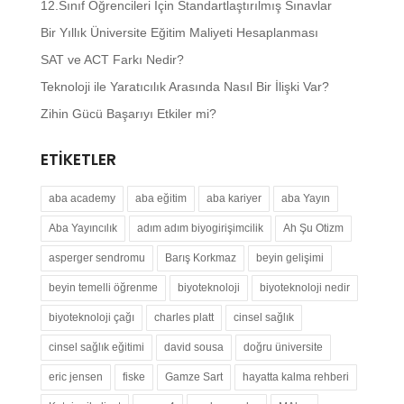
12.Sınıf Öğrencileri İçin Standartlaştırılmış Sınavlar
Bir Yıllık Üniversite Eğitim Maliyeti Hesaplanması
SAT ve ACT Farkı Nedir?
Teknoloji ile Yaratıcılık Arasında Nasıl Bir İlişki Var?
Zihin Gücü Başarıyı Etkiler mi?
ETIKETLER
aba academy
aba eğitim
aba kariyer
aba Yayın
Aba Yayıncılık
adım adım biyogirişimcilik
Ah Şu Otizm
asperger sendromu
Barış Korkmaz
beyin gelişimi
beyin temelli öğrenme
biyoteknoloji
biyoteknoloji nedir
biyoteknoloji çağı
charles platt
cinsel sağlık
cinsel sağlık eğitimi
david sousa
doğru üniversite
eric jensen
fiske
Gamze Sart
hayatta kalma rehberi