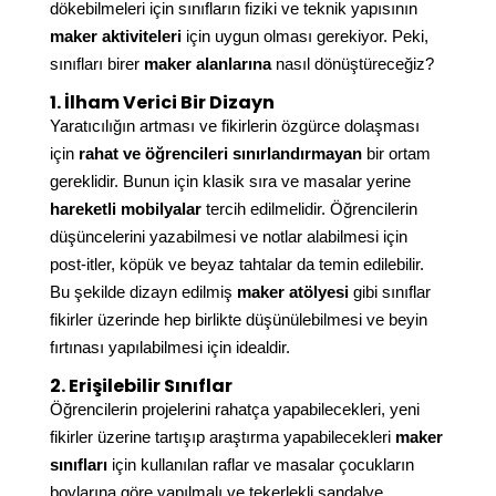
dökebilmeleri için sınıfların fiziki ve teknik yapısının
maker aktiviteleri
için uygun olması gerekiyor. Peki,
sınıfları birer
maker alanlarına
nasıl dönüştüreceğiz?
1. İlham Verici Bir Dizayn
Yaratıcılığın artması ve fikirlerin özgürce dolaşması
için
rahat ve öğrencileri sınırlandırmayan
bir ortam
gereklidir. Bunun için klasik sıra ve masalar yerine
hareketli mobilyalar
tercih edilmelidir. Öğrencilerin
düşüncelerini yazabilmesi ve notlar alabilmesi için
post-itler, köpük ve beyaz tahtalar da temin edilebilir.
Bu şekilde dizayn edilmiş
maker atölyesi
gibi sınıflar
fikirler üzerinde hep birlikte düşünülebilmesi ve beyin
fırtınası yapılabilmesi için idealdir.
2. Erişilebilir Sınıflar
Öğrencilerin projelerini rahatça yapabilecekleri, yeni
fikirler üzerine tartışıp araştırma yapabilecekleri
maker
sınıfları
için kullanılan raflar ve masalar çocukların
boylarına göre yapılmalı ve tekerlekli sandalye