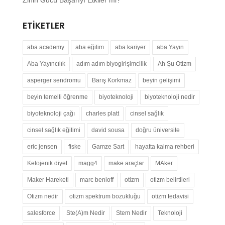
ETIKETLER
aba academy
aba eğitim
aba kariyer
aba Yayın
Aba Yayıncılık
adım adım biyogirişimcilik
Ah Şu Otizm
asperger sendromu
Barış Korkmaz
beyin gelişimi
beyin temelli öğrenme
biyoteknoloji
biyoteknoloji nedir
biyoteknoloji çağı
charles platt
cinsel sağlık
cinsel sağlık eğitimi
david sousa
doğru üniversite
eric jensen
fiske
Gamze Sart
hayatta kalma rehberi
Ketojenik diyet
magg4
make araçlar
MAker
Maker Hareketi
marc benioff
otizm
otizm belirtileri
Otizm nedir
otizm spektrum bozukluğu
otizm tedavisi
salesforce
Ste(A)m Nedir
Stem Nedir
Teknoloji