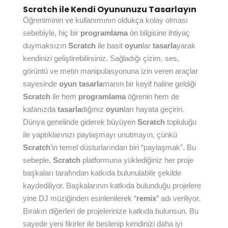
Scratch ile Kendi Oyununuzu Tasarlayın
Öğreniminin ve kullanımının oldukça kolay olması
sebebiyle, hiç bir
programlama
ön bilgisine ihtiyaç
duymaksızın
Scratch
ile basit
oyun
lar
tasarla
yarak
kendinizi geliştirebilirsiniz. Sağladığı çizim, ses,
görüntü ve metin manipulasyonuna izin veren araçlar
sayesinde
oyun
tasarla
manın bir keyif haline geldiği
Scratch
ile hem
programlama
öğrenin hem de
kafanızda
tasarla
dığınız
oyun
ları hayata geçirin.
Dünya genelinde giderek büyüyen
Scratch
topluluğu
ile yaptıklarınızı paylaşmayı unutmayın, çünkü
Scratch
’in temel düsturlarından biri “paylaşmak”. Bu
sebeple,
Scratch
platformuna yüklediğiniz her proje
başkaları tarafından katkıda bulunulabilir şekilde
kaydediliyor. Başkalarının katkıda bulunduğu projelere
yine DJ müziğinden esinlenilerek “
remix
” adı veriliyor.
Bırakın diğerleri de projelerinize katkıda bulunsun. Bu
sayede yeni fikirler ile beslenip kendinizi daha iyi