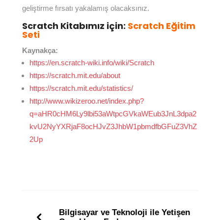
geliştirme fırsatı yakalamış olacaksınız.
Scratch Kitabımız için:
Scratch Eğitim
Seti
Kaynakça:
https://en.scratch-wiki.info/wiki/Scratch
https://scratch.mit.edu/about
https://scratch.mit.edu/statistics/
http://www.wikizeroo.net/index.php?
q=aHR0cHM6Ly9lbi53aWtpcGVkaWEub3JnL3dpa2
kvU2NyYXRjaF8ocHJvZ3JhbW1pbmdfbGFuZ3VhZ
2Up
Bilgisayar ve Teknoloji ile Yetişen