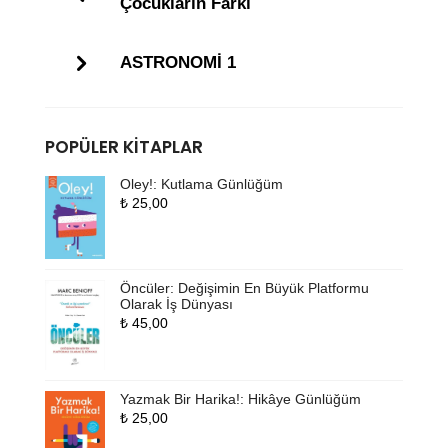
Çocukların Farkı
ASTRONOMİ 1
POPÜLER KITAPLAR
Oley!: Kutlama Günlüğüm
₺
25,00
Öncüler: Değişimin En Büyük Platformu
Olarak İş Dünyası
₺
45,00
Yazmak Bir Harika!: Hikâye Günlüğüm
₺
25,00