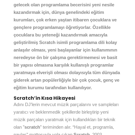
gelecek olan programlama becerisini yeni nesile
kazandırmak için, dünya genelindeki eğitim
kurumları, çok erken yaştan itibaren çocuklara ve
gençlere programlamayı öğretiyorlar. Özellikle
çocuklara bu yeteneği kazandırmak amacıyla
geliştirilmiş Scratch isimli programlama dili kolay
anlaşılır olması, yeni başlayanlar için kullanımının
neredeyse ön bir çalışma gerektirmemesi ve basit
bir yapısı olmasına karşılık kullanışlı programlar
yaratmaya elverişli olması dolayısıyla tüm dünyada
giderek artan popülerliğiyle bir çok çocuk, genç ve
eğitim kurumu tarafından kullanılıyor.
Scratch’in Kısa Hikayesi
Adını DJ’lerin mevcut müzik parçalarını ve sampleları
yaratıcı ve beklenmedik şekillerde birleştirip yeni
müzik parçaları yaratmak için kullandıkları bir teknik
olan ”
scratch
” teriminden alır. “Hayal et, programla,
paylaş” mottosuyla yola çıkan
Scratch
, 2003