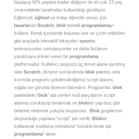
başlayıp 60’lı yaşlara kadar değişse de en çok 13 yaş
civarındakiler tarafından kullanıldığı görülüyor.
Eğlenceli,
eğitsel
ve kolay öğrenilir oması için
tasarla
nan
Scratch
,
blok
temelli
programlama
yı
kullanır. Kendi içerisinde bulunan ses ve çizim editörleri
gibi araçlarla interaktif hikayeler,
oyun
lar,
animasyonlar, simulasyonlar ve daha fazlasını
yaratmaya imkan veren bir
programlama
platformudur. Kullanıcı arayüzü üç temel alana ayrılmış
olan
Scratch
, ekranın sol tarafında
blok
paletini, orta
kısımda programı şekillendirdiğimiz script alanını,
sağda ise görüntü listesini barındırır. Programlar,
blok
paletindeki “
blok
” adı verilen kod parçalarını script
alanına sürükleyip bırakmak ve
blok
ları yap-boz gibi
birbirine eklemek yoluyla oluşturulur.
Blok
gruplarının
oluşturduğu yapılara “script” adı verilir.
Blok
lar
kullanarak kodlama metoduna “sürükle-bırak tipi
programlama
” denir.