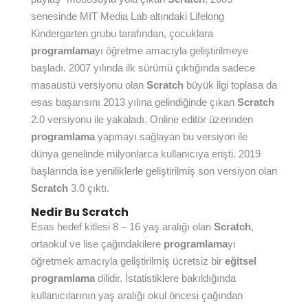
senesinde MIT Media Lab altındaki Lifelong
Kindergarten grubu tarafından, çocuklara
programlama
yı öğretme amacıyla geliştirilmeye
başladı. 2007 yılında ilk sürümü çıktığında sadece
masaüstü versiyonu olan
Scratch
büyük ilgi toplasa da
esas başarısını 2013 yılına gelindiğinde çıkan
Scratch
2.0 versiyonu ile yakaladı. Online editör üzerinden
programlama
yapmayı sağlayan bu versiyon ile
dünya genelinde milyonlarca kullanıcıya erişti. 2019
başlarında ise yeniliklerle geliştirilmiş son versiyon olan
Scratch
3.0 çıktı.
Nedir Bu Scratch
Esas hedef kitlesi 8 – 16 yaş aralığı olan
Scratch
,
ortaokul ve lise çağındakilere
programlama
yı
öğretmek amacıyla geliştirilmiş ücretsiz bir
eğitsel
programlama
dilidir. İstatistiklere bakıldığında
kullanıcılarının yaş aralığı okul öncesi çağından