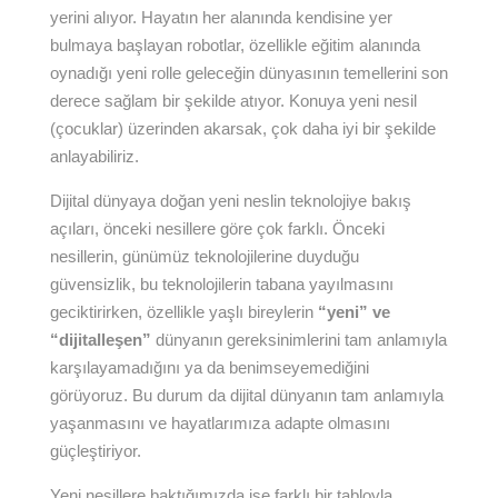
yerini alıyor. Hayatın her alanında kendisine yer
bulmaya başlayan robotlar, özellikle eğitim alanında
oynadığı yeni rolle geleceğin dünyasının temellerini son
derece sağlam bir şekilde atıyor. Konuya yeni nesil
(çocuklar) üzerinden akarsak, çok daha iyi bir şekilde
anlayabiliriz.
Dijital dünyaya doğan yeni neslin teknolojiye bakış
açıları, önceki nesillere göre çok farklı. Önceki
nesillerin, günümüz teknolojilerine duyduğu
güvensizlik, bu teknolojilerin tabana yayılmasını
geciktirirken, özellikle yaşlı bireylerin
“yeni” ve
“dijitalleşen”
dünyanın gereksinimlerini tam anlamıyla
karşılayamadığını ya da benimseyemediğini
görüyoruz. Bu durum da dijital dünyanın tam anlamıyla
yaşanmasını ve hayatlarımıza adapte olmasını
güçleştiriyor.
Yeni nesillere baktığımızda ise farklı bir tabloyla