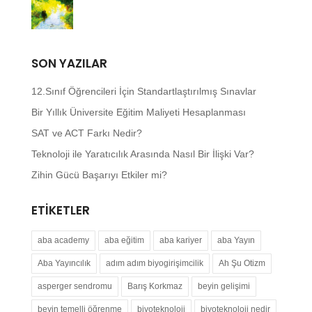
SON YAZILAR
12.Sınıf Öğrencileri İçin Standartlaştırılmış Sınavlar
Bir Yıllık Üniversite Eğitim Maliyeti Hesaplanması
SAT ve ACT Farkı Nedir?
Teknoloji ile Yaratıcılık Arasında Nasıl Bir İlişki Var?
Zihin Gücü Başarıyı Etkiler mi?
ETIKETLER
aba academy
aba eğitim
aba kariyer
aba Yayın
Aba Yayıncılık
adım adım biyogirişimcilik
Ah Şu Otizm
asperger sendromu
Barış Korkmaz
beyin gelişimi
beyin temelli öğrenme
biyoteknoloji
biyoteknoloji nedir