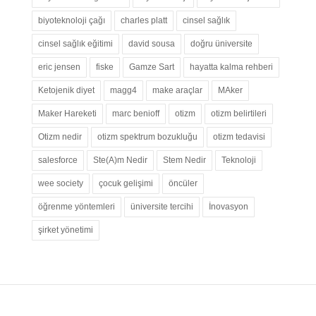
biyoteknoloji çağı
charles platt
cinsel sağlık
cinsel sağlık eğitimi
david sousa
doğru üniversite
eric jensen
fiske
Gamze Sart
hayatta kalma rehberi
Ketojenik diyet
magg4
make araçlar
MAker
Maker Hareketi
marc benioff
otizm
otizm belirtileri
Otizm nedir
otizm spektrum bozukluğu
otizm tedavisi
salesforce
Ste(A)m Nedir
Stem Nedir
Teknoloji
wee society
çocuk gelişimi
öncüler
öğrenme yöntemleri
üniversite tercihi
İnovasyon
şirket yönetimi