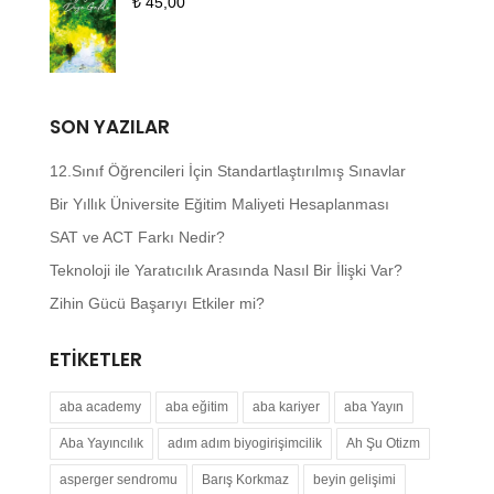
₺
45,00
SON YAZILAR
12.Sınıf Öğrencileri İçin Standartlaştırılmış Sınavlar
Bir Yıllık Üniversite Eğitim Maliyeti Hesaplanması
SAT ve ACT Farkı Nedir?
Teknoloji ile Yaratıcılık Arasında Nasıl Bir İlişki Var?
Zihin Gücü Başarıyı Etkiler mi?
ETIKETLER
aba academy
aba eğitim
aba kariyer
aba Yayın
Aba Yayıncılık
adım adım biyogirişimcilik
Ah Şu Otizm
asperger sendromu
Barış Korkmaz
beyin gelişimi