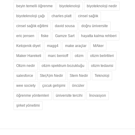
beyin temelli öğrenme
biyoteknoloji
biyoteknoloji nedir
biyoteknoloji çağı
charles platt
cinsel sağlık
cinsel sağlık eğitimi
david sousa
doğru üniversite
eric jensen
fiske
Gamze Sart
hayatta kalma rehberi
Ketojenik diyet
magg4
make araçlar
MAker
Maker Hareketi
marc benioff
otizm
otizm belirtileri
Otizm nedir
otizm spektrum bozukluğu
otizm tedavisi
salesforce
Ste(A)m Nedir
Stem Nedir
Teknoloji
wee society
çocuk gelişimi
öncüler
öğrenme yöntemleri
üniversite tercihi
İnovasyon
şirket yönetimi