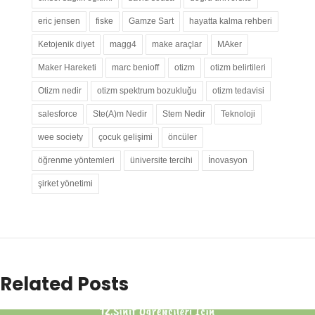
eric jensen
fiske
Gamze Sart
hayatta kalma rehberi
Ketojenik diyet
magg4
make araçlar
MAker
Maker Hareketi
marc benioff
otizm
otizm belirtileri
Otizm nedir
otizm spektrum bozukluğu
otizm tedavisi
salesforce
Ste(A)m Nedir
Stem Nedir
Teknoloji
wee society
çocuk gelişimi
öncüler
öğrenme yöntemleri
üniversite tercihi
İnovasyon
şirket yönetimi
Related Posts