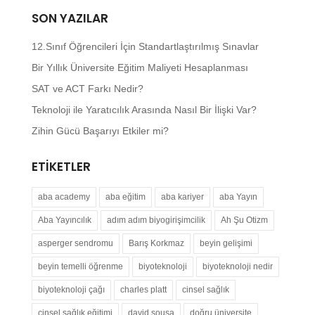
SON YAZILAR
12.Sınıf Öğrencileri İçin Standartlaştırılmış Sınavlar
Bir Yıllık Üniversite Eğitim Maliyeti Hesaplanması
SAT ve ACT Farkı Nedir?
Teknoloji ile Yaratıcılık Arasında Nasıl Bir İlişki Var?
Zihin Gücü Başarıyı Etkiler mi?
ETIKETLER
aba academy
aba eğitim
aba kariyer
aba Yayın
Aba Yayıncılık
adım adım biyogirişimcilik
Ah Şu Otizm
asperger sendromu
Barış Korkmaz
beyin gelişimi
beyin temelli öğrenme
biyoteknoloji
biyoteknoloji nedir
biyoteknoloji çağı
charles platt
cinsel sağlık
cinsel sağlık eğitimi
david sousa
doğru üniversite