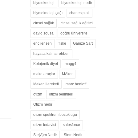
biyoteknoloji
biyoteknoloji nedir
biyoteknoloji çağı
charles platt
cinsel sağlık
cinsel sağlık eğitimi
david sousa
doğru üniversite
eric jensen
fiske
Gamze Sart
hayatta kalma rehberi
Ketojenik diyet
magg4
make araçlar
MAker
Maker Hareketi
marc benioff
otizm
otizm belirtileri
Otizm nedir
otizm spektrum bozukluğu
otizm tedavisi
salesforce
Ste(A)m Nedir
Stem Nedir