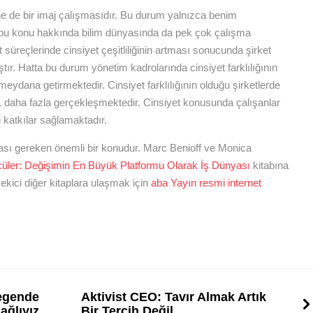
ne de bir imaj çalışmasıdır. Bu durum yalnızca benim
a bu konu hakkında bilim dünyasında da pek çok çalışma
 süreçlerinde cinsiyet çeşitliliğinin artması sonucunda şirket
ştır. Hatta bu durum yönetim kadrolarında cinsiyet farklılığının
eydana getirmektedir. Cinsiyet farklılığının olduğu şirketlerde
%21 daha fazla gerçekleşmektedir. Cinsiyet konusunda çalışanlar
 katkılar sağlamaktadır.
ası gereken önemli bir konudur. Marc Benioff ve Monica
üler: Değişimin En Büyük Platformu Olarak İş Dünyası
kitabına
çekici diğer kitaplara ulaşmak için
aba Yayın resmi internet
egende
Aktivist CEO: Tavır Almak Artık
ağlıyız
Bir Tercih Değil