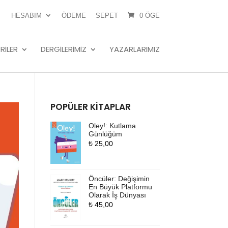
HESABIM
ÖDEME
SEPET
0 ÖGE
RILER
DERGILERIMIZ
YAZARLARIMIZ
POPÜLER KITAPLAR
Oley!: Kutlama
Günlüğüm
₺
25,00
Öncüler: Değişimin
En Büyük Platformu
Olarak İş Dünyası
₺
45,00