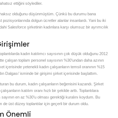
hatsız ettiğini söylediler.
ta haksız olduğunu düşünmüştüm. Çünkü bu durumu bana
st pozisyonlarında dolgun ücretler alanlar insanlardı. Yani bu iki
 dahi Salesforce şirketinin kadınlara karşı olumsuz bir ayrımcılık
irişimler
toplantılarda kadın katılımcı sayısının çok düşük olduğunu 2012
ette çalışan toplam personel sayısının %30’undan daha azının
ket içerisinde yetenekli kadın çalışanların temsil oranının %15
Dalgası’ isminde bir girişimi şirket içerisinde başlattım.
turan bu durum, kadın çalışanların beğenisini kazandı. Şirket
alışanların katılım oranı hızlı bir şekilde arttı. Toplantılara
m sayının en az %30’u olması gerektiği kuralını koydum. Bu
 de üst düzey toplantılar için geçerli bir durum oldu.
im Önemli