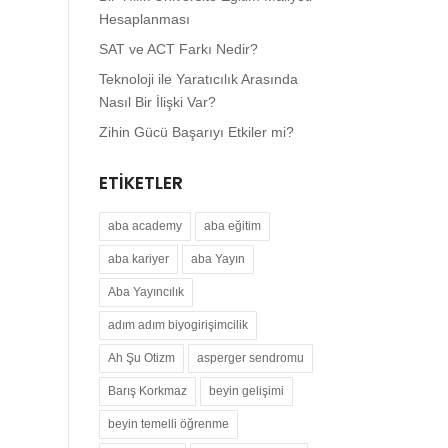
Hesaplanması
SAT ve ACT Farkı Nedir?
Teknoloji ile Yaratıcılık Arasında
Nasıl Bir İlişki Var?
Zihin Gücü Başarıyı Etkiler mi?
ETIKETLER
aba academy
aba eğitim
aba kariyer
aba Yayın
Aba Yayıncılık
adım adım biyogirişimcilik
Ah Şu Otizm
asperger sendromu
Barış Korkmaz
beyin gelişimi
beyin temelli öğrenme