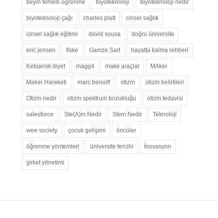
beyin temelli öğrenme
biyoteknoloji
biyoteknoloji nedir
biyoteknoloji çağı
charles platt
cinsel sağlık
cinsel sağlık eğitimi
david sousa
doğru üniversite
eric jensen
fiske
Gamze Sart
hayatta kalma rehberi
Ketojenik diyet
magg4
make araçlar
MAker
Maker Hareketi
marc benioff
otizm
otizm belirtileri
Otizm nedir
otizm spektrum bozukluğu
otizm tedavisi
salesforce
Ste(A)m Nedir
Stem Nedir
Teknoloji
wee society
çocuk gelişimi
öncüler
öğrenme yöntemleri
üniversite tercihi
İnovasyon
şirket yönetimi