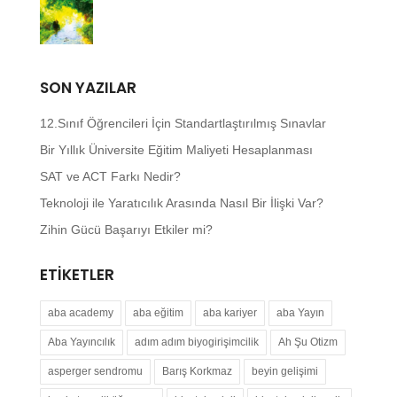
SON YAZILAR
12.Sınıf Öğrencileri İçin Standartlaştırılmış Sınavlar
Bir Yıllık Üniversite Eğitim Maliyeti Hesaplanması
SAT ve ACT Farkı Nedir?
Teknoloji ile Yaratıcılık Arasında Nasıl Bir İlişki Var?
Zihin Gücü Başarıyı Etkiler mi?
ETIKETLER
aba academy
aba eğitim
aba kariyer
aba Yayın
Aba Yayıncılık
adım adım biyogirişimcilik
Ah Şu Otizm
asperger sendromu
Barış Korkmaz
beyin gelişimi