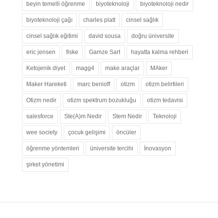
beyin temelli öğrenme
biyoteknoloji
biyoteknoloji nedir
biyoteknoloji çağı
charles platt
cinsel sağlık
cinsel sağlık eğitimi
david sousa
doğru üniversite
eric jensen
fiske
Gamze Sart
hayatta kalma rehberi
Ketojenik diyet
magg4
make araçlar
MAker
Maker Hareketi
marc benioff
otizm
otizm belirtileri
Otizm nedir
otizm spektrum bozukluğu
otizm tedavisi
salesforce
Ste(A)m Nedir
Stem Nedir
Teknoloji
wee society
çocuk gelişimi
öncüler
öğrenme yöntemleri
üniversite tercihi
İnovasyon
şirket yönetimi