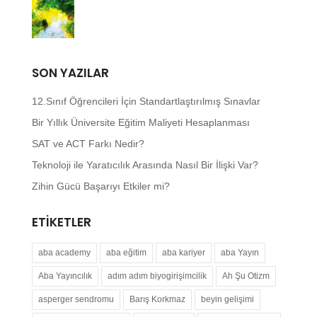
SON YAZILAR
12.Sınıf Öğrencileri İçin Standartlaştırılmış Sınavlar
Bir Yıllık Üniversite Eğitim Maliyeti Hesaplanması
SAT ve ACT Farkı Nedir?
Teknoloji ile Yaratıcılık Arasında Nasıl Bir İlişki Var?
Zihin Gücü Başarıyı Etkiler mi?
ETIKETLER
aba academy
aba eğitim
aba kariyer
aba Yayın
Aba Yayıncılık
adım adım biyogirişimcilik
Ah Şu Otizm
asperger sendromu
Barış Korkmaz
beyin gelişimi