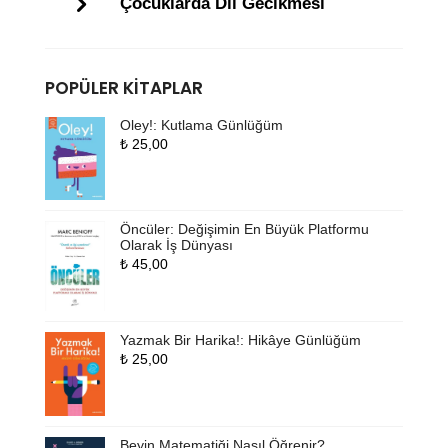
Çocuklarda Dil Gecikmesi
POPÜLER KITAPLAR
Oley!: Kutlama Günlüğüm
₺
25,00
Öncüler: Değişimin En Büyük Platformu
Olarak İş Dünyası
₺
45,00
Yazmak Bir Harika!: Hikâye Günlüğüm
₺
25,00
Beyin Matematiği Nasıl Öğrenir?