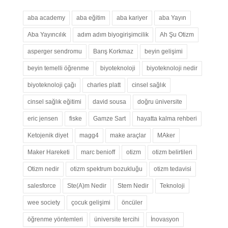
aba academy
aba eğitim
aba kariyer
aba Yayın
Aba Yayıncılık
adım adım biyogirişimcilik
Ah Şu Otizm
asperger sendromu
Barış Korkmaz
beyin gelişimi
beyin temelli öğrenme
biyoteknoloji
biyoteknoloji nedir
biyoteknoloji çağı
charles platt
cinsel sağlık
cinsel sağlık eğitimi
david sousa
doğru üniversite
eric jensen
fiske
Gamze Sart
hayatta kalma rehberi
Ketojenik diyet
magg4
make araçlar
MAker
Maker Hareketi
marc benioff
otizm
otizm belirtileri
Otizm nedir
otizm spektrum bozukluğu
otizm tedavisi
salesforce
Ste(A)m Nedir
Stem Nedir
Teknoloji
wee society
çocuk gelişimi
öncüler
öğrenme yöntemleri
üniversite tercihi
İnovasyon