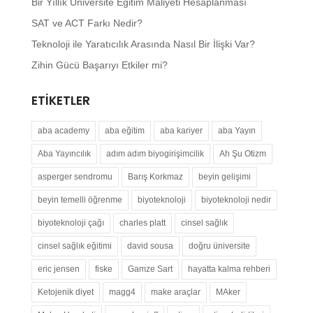
Bir Yıllık Üniversite Eğitim Maliyeti Hesaplanması
SAT ve ACT Farkı Nedir?
Teknoloji ile Yaratıcılık Arasında Nasıl Bir İlişki Var?
Zihin Gücü Başarıyı Etkiler mi?
ETIKETLER
aba academy
aba eğitim
aba kariyer
aba Yayın
Aba Yayıncılık
adım adım biyogirişimcilik
Ah Şu Otizm
asperger sendromu
Barış Korkmaz
beyin gelişimi
beyin temelli öğrenme
biyoteknoloji
biyoteknoloji nedir
biyoteknoloji çağı
charles platt
cinsel sağlık
cinsel sağlık eğitimi
david sousa
doğru üniversite
eric jensen
fiske
Gamze Sart
hayatta kalma rehberi
Ketojenik diyet
magg4
make araçlar
MAker