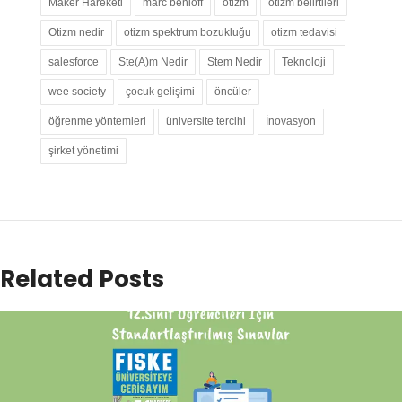
Maker Hareketi
marc benioff
otizm
otizm belirtileri
Otizm nedir
otizm spektrum bozukluğu
otizm tedavisi
salesforce
Ste(A)m Nedir
Stem Nedir
Teknoloji
wee society
çocuk gelişimi
öncüler
öğrenme yöntemleri
üniversite tercihi
İnovasyon
şirket yönetimi
Related Posts