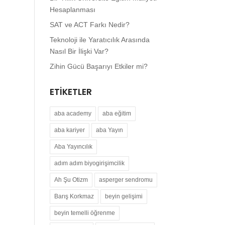
Hesaplanması
SAT ve ACT Farkı Nedir?
Teknoloji ile Yaratıcılık Arasında
Nasıl Bir İlişki Var?
Zihin Gücü Başarıyı Etkiler mi?
ETIKETLER
aba academy
aba eğitim
aba kariyer
aba Yayın
Aba Yayıncılık
adım adım biyogirişimcilik
Ah Şu Otizm
asperger sendromu
Barış Korkmaz
beyin gelişimi
beyin temelli öğrenme