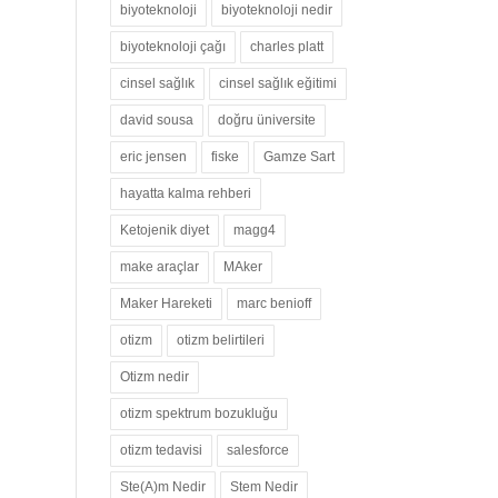
biyoteknoloji
biyoteknoloji nedir
biyoteknoloji çağı
charles platt
cinsel sağlık
cinsel sağlık eğitimi
david sousa
doğru üniversite
eric jensen
fiske
Gamze Sart
hayatta kalma rehberi
Ketojenik diyet
magg4
make araçlar
MAker
Maker Hareketi
marc benioff
otizm
otizm belirtileri
Otizm nedir
otizm spektrum bozukluğu
otizm tedavisi
salesforce
Ste(A)m Nedir
Stem Nedir