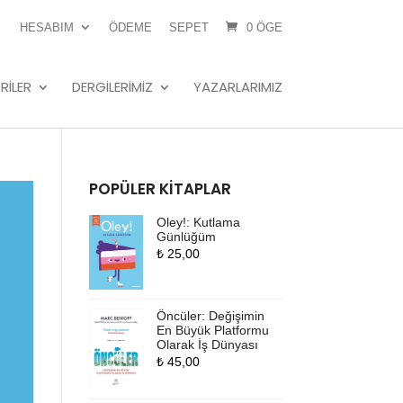
HESABIM
ÖDEME
SEPET
0 ÖGE
RILER
DERGILERIMIZ
YAZARLARIMIZ
POPÜLER KITAPLAR
Oley!: Kutlama
Günlüğüm
₺
25,00
Öncüler: Değişimin
En Büyük Platformu
Olarak İş Dünyası
₺
45,00