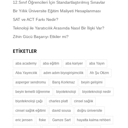
12.Sınıf Öğrencileri İçin Standartlaştırılmış Sınavlar
Bir Yıllık Üniversite Eğitim Maliyeti Hesaplanması
SAT ve ACT Farkı Nedir?
Teknoloji ile Yaratıcılık Arasında Nasıl Bir İlişki Var?
Zihin Gücü Başarıyı Etkiler mi?
ETIKETLER
aba academy
aba eğitim
aba kariyer
aba Yayın
Aba Yayıncılık
adım adım biyogirişimcilik
Ah Şu Otizm
asperger sendromu
Barış Korkmaz
beyin gelişimi
beyin temelli öğrenme
biyoteknoloji
biyoteknoloji nedir
biyoteknoloji çağı
charles platt
cinsel sağlık
cinsel sağlık eğitimi
david sousa
doğru üniversite
eric jensen
fiske
Gamze Sart
hayatta kalma rehberi