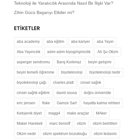
Teknoloji ile Yaratıcılık Arasında Nasıl Bir İlişki Var?
Zihin Gücü Başarıyı Etkiler mi?
ETIKETLER
aba academy
aba eğitim
aba kariyer
aba Yayın
Aba Yayıncılık
adım adım biyogirişimcilik
Ah Şu Otizm
asperger sendromu
Barış Korkmaz
beyin gelişimi
beyin temelli öğrenme
biyoteknoloji
biyoteknoloji nedir
biyoteknoloji çağı
charles platt
cinsel sağlık
cinsel sağlık eğitimi
david sousa
doğru üniversite
eric jensen
fiske
Gamze Sart
hayatta kalma rehberi
Ketojenik diyet
magg4
make araçlar
MAker
Maker Hareketi
marc benioff
otizm
otizm belirtileri
Otizm nedir
otizm spektrum bozukluğu
otizm tedavisi