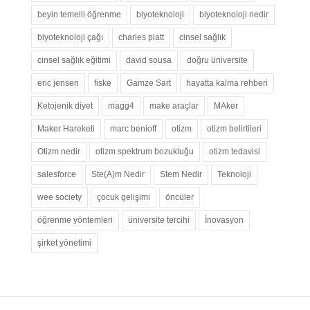
beyin temelli öğrenme
biyoteknoloji
biyoteknoloji nedir
biyoteknoloji çağı
charles platt
cinsel sağlık
cinsel sağlık eğitimi
david sousa
doğru üniversite
eric jensen
fiske
Gamze Sart
hayatta kalma rehberi
Ketojenik diyet
magg4
make araçlar
MAker
Maker Hareketi
marc benioff
otizm
otizm belirtileri
Otizm nedir
otizm spektrum bozukluğu
otizm tedavisi
salesforce
Ste(A)m Nedir
Stem Nedir
Teknoloji
wee society
çocuk gelişimi
öncüler
öğrenme yöntemleri
üniversite tercihi
İnovasyon
şirket yönetimi