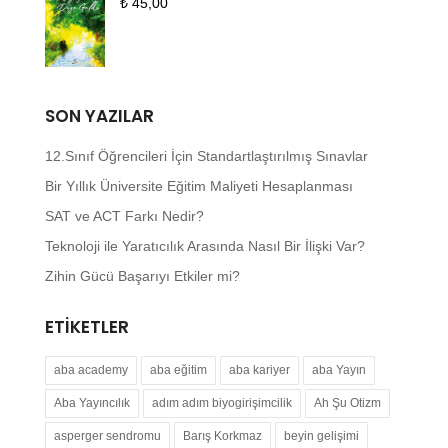
₺
45,00
SON YAZILAR
12.Sınıf Öğrencileri İçin Standartlaştırılmış Sınavlar
Bir Yıllık Üniversite Eğitim Maliyeti Hesaplanması
SAT ve ACT Farkı Nedir?
Teknoloji ile Yaratıcılık Arasında Nasıl Bir İlişki Var?
Zihin Gücü Başarıyı Etkiler mi?
ETIKETLER
aba academy
aba eğitim
aba kariyer
aba Yayın
Aba Yayıncılık
adım adım biyogirişimcilik
Ah Şu Otizm
asperger sendromu
Barış Korkmaz
beyin gelişimi