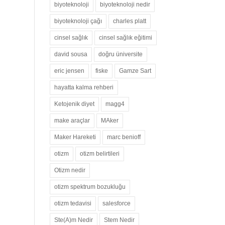
biyoteknoloji
biyoteknoloji nedir
biyoteknoloji çağı
charles platt
cinsel sağlık
cinsel sağlık eğitimi
david sousa
doğru üniversite
eric jensen
fiske
Gamze Sart
hayatta kalma rehberi
Ketojenik diyet
magg4
make araçlar
MAker
Maker Hareketi
marc benioff
otizm
otizm belirtileri
Otizm nedir
otizm spektrum bozukluğu
otizm tedavisi
salesforce
Ste(A)m Nedir
Stem Nedir