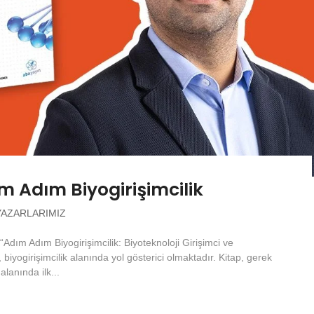
 Adım Biyogirişimcilik
YAZARLARIMIZ
Adım Adım Biyogirişimcilik: Biyoteknoloji Girişimci ve
p, biyogirişimcilik alanında yol gösterici olmaktadır. Kitap, gerek
alanında ilk...