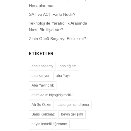
Hesaplanması
SAT ve ACT Farkı Nedir?
Teknoloji ile Yaratıcılık Arasında
Nasıl Bir İlişki Var?
Zihin Gücü Başarıyı Etkiler mi?
ETIKETLER
aba academy
aba eğitim
aba kariyer
aba Yayın
Aba Yayıncılık
adım adım biyogirişimcilik
Ah Şu Otizm
asperger sendromu
Barış Korkmaz
beyin gelişimi
beyin temelli öğrenme