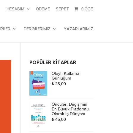
HESABIM
ÖDEME
SEPET
0 ÖGE
RILER
DERGILERIMIZ
YAZARLARIMIZ
POPÜLER KITAPLAR
Oley!: Kutlama
Günlüğüm
₺
25,00
Öncüler: Değişimin
En Büyük Platformu
Olarak İş Dünyası
₺
45,00