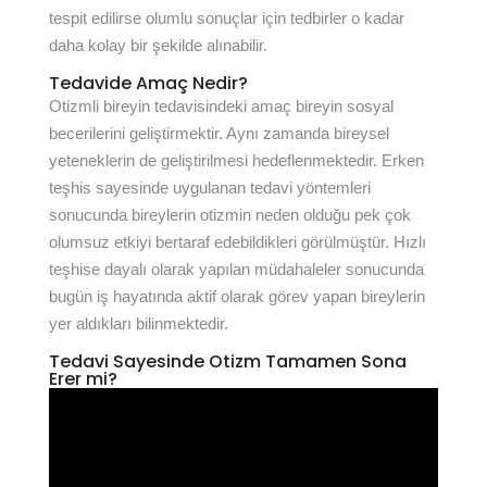
tespit edilirse olumlu sonuçlar için tedbirler o kadar
daha kolay bir şekilde alınabilir.
Tedavide Amaç Nedir?
Otizmli bireyin tedavisindeki amaç bireyin sosyal
becerilerini geliştirmektir. Aynı zamanda bireysel
yeteneklerin de geliştirilmesi hedeflenmektedir. Erken
teşhis sayesinde uygulanan tedavi yöntemleri
sonucunda bireylerin otizmin neden olduğu pek çok
olumsuz etkiyi bertaraf edebildikleri görülmüştür. Hızlı
teşhise dayalı olarak yapılan müdahaleler sonucunda
bugün iş hayatında aktif olarak görev yapan bireylerin
yer aldıkları bilinmektedir.
Tedavi Sayesinde Otizm Tamamen Sona
Erer mi?