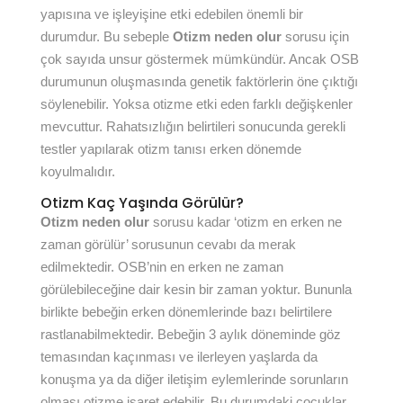
yapısına ve işleyişine etki edebilen önemli bir
durumdur. Bu sebeple
Otizm neden olur
sorusu için
çok sayıda unsur göstermek mümkündür. Ancak OSB
durumunun oluşmasında genetik faktörlerin öne çıktığı
söylenebilir. Yoksa otizme etki eden farklı değişkenler
mevcuttur. Rahatsızlığın belirtileri sonucunda gerekli
testler yapılarak otizm tanısı erken dönemde
koyulmalıdır.
Otizm Kaç Yaşında Görülür?
Otizm neden olur
sorusu kadar ‘otizm en erken ne
zaman görülür’ sorusunun cevabı da merak
edilmektedir. OSB’nin en erken ne zaman
görülebileceğine dair kesin bir zaman yoktur. Bununla
birlikte bebeğin erken dönemlerinde bazı belirtilere
rastlanabilmektedir. Bebeğin 3 aylık döneminde göz
temasından kaçınması ve ilerleyen yaşlarda da
konuşma ya da diğer iletişim eylemlerinde sorunların
olması otizme işaret edebilir. Bu durumdaki çocuklar