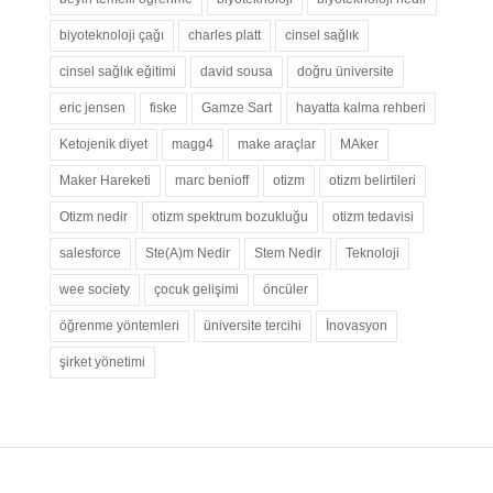
biyoteknoloji çağı
charles platt
cinsel sağlık
cinsel sağlık eğitimi
david sousa
doğru üniversite
eric jensen
fiske
Gamze Sart
hayatta kalma rehberi
Ketojenik diyet
magg4
make araçlar
MAker
Maker Hareketi
marc benioff
otizm
otizm belirtileri
Otizm nedir
otizm spektrum bozukluğu
otizm tedavisi
salesforce
Ste(A)m Nedir
Stem Nedir
Teknoloji
wee society
çocuk gelişimi
öncüler
öğrenme yöntemleri
üniversite tercihi
İnovasyon
şirket yönetimi