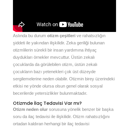
Aslında bu durum
otizm çeşitleri
ve rahatsızlığın
şiddeti ile yakından ilişkilidir. Zeka geriliği bulunan
otizmlilerin sürekli bir insan yardımına ihtiyaç
duydukları örnekler mevcuttur. Üstün zekalı
çocuklarda da görülebilen otizm, üstün zekalı
çocukların bazı yetenekleri çok üst düzeyde
sergilemelerine neden olabilir. Otizmin birey üzerindeki
etkisi ne yönde olursa olsun genel olarak sosyal
becerilerde yetersizlikler bulunmaktadır.
Otizmde İlaç Tedavisi Var mı?
Otizm neden olur
sorusuna yönelik benzer bir başka
soru da ilaç tedavisi ile ilişkilidir. Otizm rahatsızlığını
ortadan kaldıran herhangi bir ilaç tedavisi