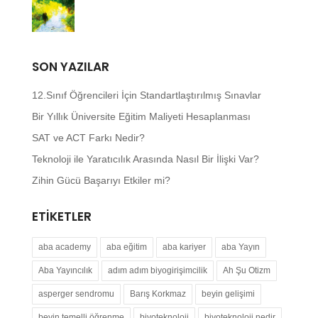
SON YAZILAR
12.Sınıf Öğrencileri İçin Standartlaştırılmış Sınavlar
Bir Yıllık Üniversite Eğitim Maliyeti Hesaplanması
SAT ve ACT Farkı Nedir?
Teknoloji ile Yaratıcılık Arasında Nasıl Bir İlişki Var?
Zihin Gücü Başarıyı Etkiler mi?
ETIKETLER
aba academy
aba eğitim
aba kariyer
aba Yayın
Aba Yayıncılık
adım adım biyogirişimcilik
Ah Şu Otizm
asperger sendromu
Barış Korkmaz
beyin gelişimi
beyin temelli öğrenme
biyoteknoloji
biyoteknoloji nedir