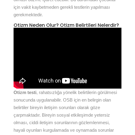
için vakit kaybetmeden gerekli testlerin yapılması
gerekmektedir.
Otizm Neden Olur? Otizm Belirtileri Nelerdir?
Otizm testi
, rahatsızlığa yönelik belirtilerin görülmesi
sonucunda uygulanabilir. OSB için en belirgin olan
belirtiler bireyin iletişim sorunları olarak göze
çarpmaktadır. Bireyin sosyal etkileşimde yetersiz
olması, ciddi iletişim sorunlarının gözlemlenmesi,
hayali oyunları kurgulamada ve oynamada sorunlar