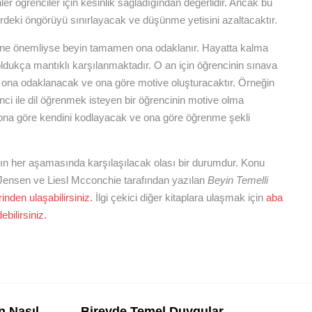
rutinler öğrenciler için kesinlik sağladığından değerlidir. Ancak bu
deki öngörüyü sınırlayacak ve düşünme yetisini azaltacaktır.
 an ne önemliyse beyin tamamen ona odaklanır. Hayatta kalma
ldukça mantıklı karşılanmaktadır. O an için öğrencinin sınava
 ona odaklanacak ve ona göre motive oluşturacaktır. Örneğin
ci ile dil öğrenmek isteyen bir öğrencinin motive olma
in ona göre kendini kodlayacak ve ona göre öğrenme şekli
ın her aşamasında karşılaşılacak olası bir durumdur. Konu
c Jensen ve Liesl Mcconchie tarafından yazılan
Beyin Temelli
nden ulaşabilirsiniz.
İlgi çekici diğer kitaplara ulaşmak için
aba
ebilirsiniz.
n Nasıl
Bireyde Temel Duygular