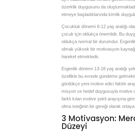
özerklik duygusunu da oluşturmaktadır. 
etmeye başladıklarında kimlik duygul
Çocukluk dönemi 6-12 yaş aralığı olar
çocuk için oldukça önemlidir. Bu duy
oldukça normal bir durumdur. Ergenlik
olmak yüksek bir motivasyon kaynağıdı
hareket etmektedir.
Ergenlik dönemi 13-18 yaş aralığı şe
özellikle bu evrede gündeme gelmekted
gördükçe yeni motive edici faktör ara
misyon ve hedef duygusuyla motive olm
farklı kılan motive şekli arayışına g
olma isteğinin bir gereği olarak ortay
3 Motivasyon: Mera
Düzeyi