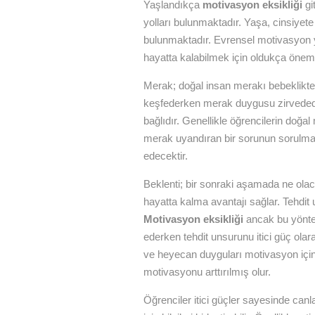
Yaşlandıkça
motivasyon eksikliği
gi
yolları bulunmaktadır. Yaşa, cinsiyet
bulunmaktadır. Evrensel motivasyon yö
hayatta kalabilmek için oldukça önemli
Merak; doğal insan merakı bebeklikten
keşfederken merak duygusu zirvededi
bağlıdır. Genellikle öğrencilerin doğa
merak uyandıran bir sorunun sorulma
edecektir.
Beklenti; bir sonraki aşamada ne olac
hayatta kalma avantajı sağlar. Tehdit
Motivasyon eksikliği
ancak bu yöntem
ederken tehdit unsurunu itici güç ola
ve heyecan duyguları motivasyon için k
motivasyonu arttırılmış olur.
Öğrenciler itici güçler sayesinde canl