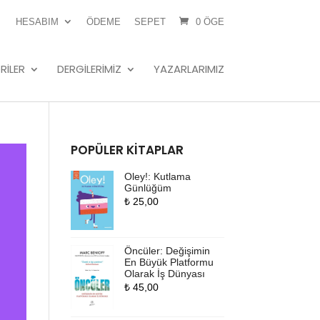
HESABIM
ÖDEME
SEPET
0 ÖGE
RILER
DERGILERIMIZ
YAZARLARIMIZ
POPÜLER KITAPLAR
Oley!: Kutlama
Günlüğüm
₺
25,00
Öncüler: Değişimin
En Büyük Platformu
Olarak İş Dünyası
₺
45,00