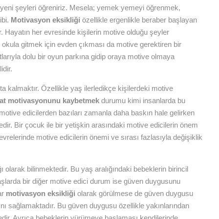
yeni şeyleri öğreniriz. Mesela; yemek yemeyi öğrenmek,
ibi.
Motivasyon eksikliği
özellikle ergenlikle beraber başlayan
r. Hayatın her evresinde kişilerin motive olduğu şeyler
in okula gitmek için evden çıkması da motive gerektiren bir
tlarıyla dolu bir oyun parkına gidip oraya motive olmaya
dir.
a kalmaktır. Özellikle yaş ilerledikçe kişilerdeki motive
at motivasyonunu kaybetmek
durumu kimi insanlarda bu
motive edicilerden bazıları zamanla daha baskın hale gelirken
dir. Bir çocuk ile bir yetişkin arasındaki motive edicilerin önem
m evrelerinde motive edicilerin önemi ve sırası fazlasıyla değişiklik
olarak bilinmektedir. Bu yaş aralığındaki bebeklerin birincil
şlarda bir diğer motive edici durum ise güven duygusunu
ar
motivasyon eksikliği
olarak görülmese de güven duygusu
ını sağlamaktadır. Bu güven duygusu özellikle yakınlarından
tedir. Ayrıca bebeklerin yürümeye başlaması kendilerinde