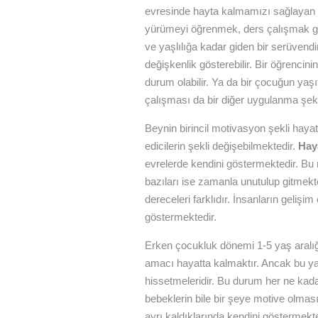
evresinde hayta kalmamızı sağlayan 
yürümeyi öğrenmek, ders çalışmak g
ve yaşlılığa kadar giden bir serüvendi
değişkenlik gösterebilir. Bir öğrencin
durum olabilir. Ya da bir çocuğun yaşı
çalışması da bir diğer uygulanma şekli
Beynin birincil motivasyon şekli hayatt
edicilerin şekli değişebilmektedir.
Hay
evrelerde kendini göstermektedir. Bu 
bazıları ise zamanla unutulup gitmekte
dereceleri farklıdır. İnsanların gelişi
göstermektedir.
Erken çocukluk dönemi 1-5 yaş aralığı 
amacı hayatta kalmaktır. Ancak bu ya
hissetmeleridir. Bu durum her ne kad
bebeklerin bile bir şeye motive olmas
ayrı kaldıklarında kendini göstermek