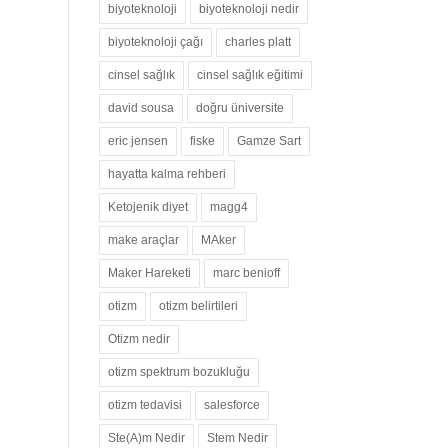
biyoteknoloji
biyoteknoloji nedir
biyoteknoloji çağı
charles platt
cinsel sağlık
cinsel sağlık eğitimi
david sousa
doğru üniversite
eric jensen
fiske
Gamze Sart
hayatta kalma rehberi
Ketojenik diyet
magg4
make araçlar
MAker
Maker Hareketi
marc benioff
otizm
otizm belirtileri
Otizm nedir
otizm spektrum bozukluğu
otizm tedavisi
salesforce
Ste(A)m Nedir
Stem Nedir