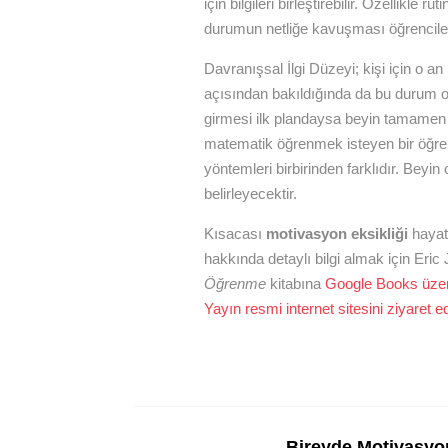
için bilgileri birleştirebilir. Özellikle 
durumun netliğe kavuşması öğrenciler
Davranışsal İlgi Düzeyi; kişi için o
açısından bakıldığında da bu durum o
girmesi ilk plandaysa beyin tamamen
matematik öğrenmek isteyen bir öğren
yöntemleri birbirinden farklıdır. Bey
belirleyecektir.
Kısacası
motivasyon eksikliği
hayat
hakkında detaylı bilgi almak için Eri
Öğrenme
kitabına
Google Books üzeri
Yayın resmi internet sitesini ziyaret ed
Bireyde Motivasyo