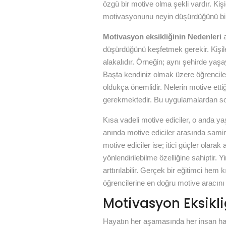
özgü bir motive olma şekli vardır. Ki
motivasyonunu neyin düşürdüğünü bi
Motivasyon eksikliğinin Nedenleri
a
düşürdüğünü keşfetmek gerekir. Kişil
alakalıdır. Örneğin; aynı şehirde yaş
Başta kendiniz olmak üzere öğrencil
oldukça önemlidir. Nelerin motive ettiğ
gerekmektedir. Bu uygulamalardan sonr
Kısa vadeli motive ediciler, o anda y
anında motive ediciler arasında samim
motive ediciler ise; itici güçler olarak 
yönlendirilebilme özelliğine sahiptir. Y
arttırılabilir. Gerçek bir eğitimci hem
öğrencilerine en doğru motive aracını 
Motivasyon Eksikli
Hayatın her aşamasında her insan ha