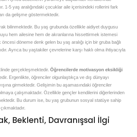
1-5 yaş aralığındaki çocuklar aile içerisindeki rollerini fark
arı da gelişme göstermektedir.
ak bilinmektedir. Bu yaş grubunda özellikle aidiyet duygusu
guyu hem ailesine hem de akranlarına hissettirmek istemesi
 öncesi döneme denk gelen bu yaş aralığı için bir gruba bağlı
r. Ayrıca bu yaştakiler çevrelerine karşı haklı olma ihtiyacıyla
klinde gerçekleşmektedir.
Öğrencilerde motivasyon eksikliği
ir. Ergenlikte, öğrenciler olgunlaştıkça ve dış dünyayı
yışına girmektedir. Gelişimin bu aşamasındaki öğrenciler
aya çalışmaktadır. Özellikle gençler kendilerini diğerlerinden
irmektedir. Bu durum ise, bu yaş grubunun sosyal statüye sahip
a çıkmaktadır.
k, Beklenti, Davranışsal İlgi