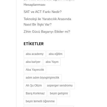
Hesaplanması
SAT ve ACT Farkı Nedir?
Teknoloji ile Yaratıcılık Arasında
Nasıl Bir İlişki Var?
Zihin Gücü Başarıyı Etkiler mi?
ETIKETLER
aba academy
aba eğitim
aba kariyer
aba Yayın
Aba Yayıncılık
adım adım biyogirişimcilik
Ah Şu Otizm
asperger sendromu
Barış Korkmaz
beyin gelişimi
beyin temelli öğrenme