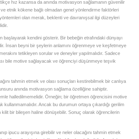
ttikçe hız kazansa da anında motivasyon sağlamanın güvenilir
e ve etnik kökene bağlı olmadan genel yönlendirme faktörleri
ntemleri olan merak, beklenti ve davranışsal ilgi düzeyleri
dir.
 başlayarak kendini gösterir. Bir bebeğin etrafındaki dünyayı
r. İnsan beyni bir şeylerin anlamını öğrenmeye ve keşfetmeye
l merakını tetikleyen sorular ve deneyler yapılmalıdır. Sadece
sı bile motive sağlayacak ve öğrenciyi düşünmeye teşvik
ağını tahmin etmek ve olası sonuçları kestirebilmek bir canlıya
 unsuru anında motivasyon sağlama özelliğine sahiptir.
le halledilmemelidir. Örneğin; bir öğretmen öğrencisini motive
rak kullanmamalıdır. Ancak bu durumun ortaya çıkardığı gerilim
ilit bir bileşen haline dönüşebilir. Sonuç olarak öğrencilerin
anıp ipucu arayışına girebilir ve neler olacağını tahmin etmek