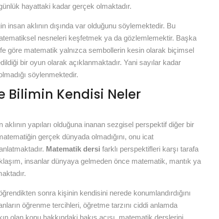
ünlük hayattaki kadar gerçek olmaktadır.
in insan aklının dışında var olduğunu söylemektedir. Bu
tematiksel nesneleri keşfetmek ya da gözlemlemektir. Başka
tife göre matematik yalnızca sembollerin kesin olarak biçimsel
dildiği bir oyun olarak açıklanmaktadır. Yani sayılar kadar
i olmadığı söylenmektedir.
 Bilimin Kendisi Neler
aklının yapıları olduğuna inanan sezgisel perspektif diğer bir
 matematiğin gerçek dünyada olmadığını, onu icat
 anlatmaktadır.
Matematik dersi
farklı perspektifleri karşı tarafa
aklaşım, insanlar dünyaya gelmeden önce matematik, mantık ya
maktadır.
 öğrendikten sonra kişinin kendisini nerede konumlandırdığını
nların öğrenme tercihleri, öğretme tarzını ciddi anlamda
kın olan konu hakkındaki bakış açısı, matematik derslerini