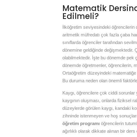
Matematik Dersind
Edilmeli?
İlköğretim seviyesindeki öğrencilerin 
aritmetik müfredatı çok fazla çaba h
sınıflarda öğrenciler tarafından sevil
dönemine geldiğinde değişmektedir. Çü
olabilmektedir. İşte bu dönemde pek 
dönemde öğretmenler, öğrencilerin, mat
Ortaöğretim düzeyindeki matematiğe b
Bu duruma neden olan önemli faktörlerd
Kaygı, öğrencilere çok ciddi sorunlar
kaygının oluşması, onlarda fiziksel rah
düzeylerde görülen kaygı, kandaki kor
zihninde istenmeyen ve hoş sonuçları
öğretim programı
öğrencilerin tutuml
ağırlıklı olarak dikkate alınan bir de