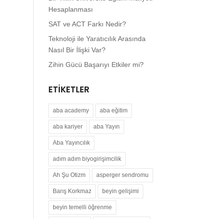
Hesaplanması
SAT ve ACT Farkı Nedir?
Teknoloji ile Yaratıcılık Arasında
Nasıl Bir İlişki Var?
Zihin Gücü Başarıyı Etkiler mi?
ETIKETLER
aba academy
aba eğitim
aba kariyer
aba Yayın
Aba Yayıncılık
adım adım biyogirişimcilik
Ah Şu Otizm
asperger sendromu
Barış Korkmaz
beyin gelişimi
beyin temelli öğrenme