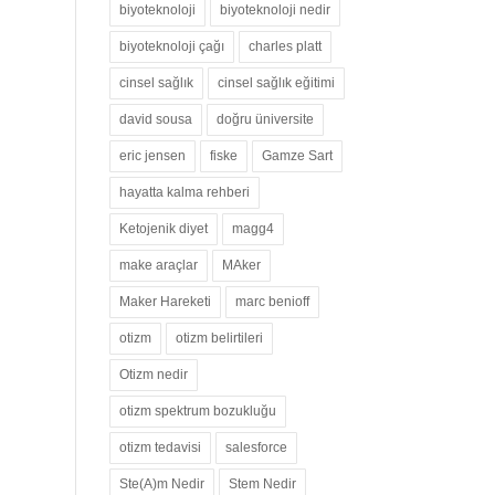
biyoteknoloji
biyoteknoloji nedir
biyoteknoloji çağı
charles platt
cinsel sağlık
cinsel sağlık eğitimi
david sousa
doğru üniversite
eric jensen
fiske
Gamze Sart
hayatta kalma rehberi
Ketojenik diyet
magg4
make araçlar
MAker
Maker Hareketi
marc benioff
otizm
otizm belirtileri
Otizm nedir
otizm spektrum bozukluğu
otizm tedavisi
salesforce
Ste(A)m Nedir
Stem Nedir