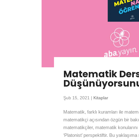
Matematik Ders
Düşünüyorsun
Şub 15, 2021
|
Kitaplar
Matematik, farklı kuramları ile matemat
matematikçi açısından özgün bir bakı
matematikçiler, matematik konularını ü
‘Platonist’ perspektiftir. Bu yaklaşım