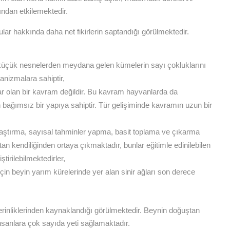
ndan etkilemektedir.
lar hakkında daha net fikirlerin saptandığı görülmektedir.
 küçük nesnelerden meydana gelen kümelerin sayı çokluklarını
anizmalara sahiptir,
r olan bir kavram değildir. Bu kavram hayvanlarda da
 bağımsız bir yapıya sahiptir. Tür gelişiminde kavramın uzun bir
aştırma, sayısal tahminler yapma, basit toplama ve çıkarma
an kendiliğinden ortaya çıkmaktadır, bunlar eğitimle edinilebilen
ştirilebilmektedirler,
için beyin yarım kürelerinde yer alan sinir ağları son derece
n derinliklerinden kaynaklandığı görülmektedir. Beynin doğuştan
sanlara çok sayıda yeti sağlamaktadır.