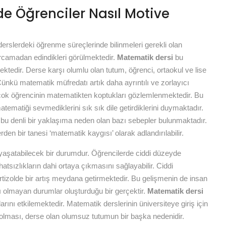
e Öğrenciler Nasıl Motive
derslerdeki öğrenme süreçlerinde bilinmeleri gerekli olan
arcamadan edindikleri görülmektedir.
Matematik dersi
bu
mektedir. Derse karşı olumlu olan tutum, öğrenci, ortaokul ve lise
nkü matematik müfredatı artık daha ayrıntılı ve zorlayıcı
çok öğrencinin matematikten koptukları gözlemlenmektedir. Bu
ematiği sevmediklerini sık sık dile getirdiklerini duymaktadır.
u denli bir yaklaşıma neden olan bazı sebepler bulunmaktadır.
en bir tanesi ‘matematik kaygısı’ olarak adlandırılabilir.
 yaşatabilecek bir durumdur. Öğrencilerde ciddi düzeyde
atsızlıkların dahi ortaya çıkmasını sağlayabilir. Ciddi
tizolde bir artış meydana getirmektedir. Bu gelişmenin de insan
 olmayan durumlar oluşturduğu bir gerçektir.
Matematik dersi
arını etkilemektedir. Matematik derslerinin üniversiteye giriş için
rs olması, derse olan olumsuz tutumun bir başka nedenidir.