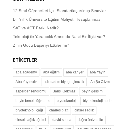
12.Sınıf Öğrencileri İçin Standartlaştırılmış Sınavlar
Bir Yıllık Üniversite Eğitim Maliyeti Hesaplanması
SAT ve ACT Farkı Nedir?
Teknoloji ile Yaratıcılık Arasında Nasıl Bir İlişki Var?
Zihin Gücü Başarıyı Etkiler mi?
ETIKETLER
aba academy
aba eğitim
aba kariyer
aba Yayın
Aba Yayıncılık
adım adım biyogirişimcilik
Ah Şu Otizm
asperger sendromu
Barış Korkmaz
beyin gelişimi
beyin temelli öğrenme
biyoteknoloji
biyoteknoloji nedir
biyoteknoloji çağı
charles platt
cinsel sağlık
cinsel sağlık eğitimi
david sousa
doğru üniversite