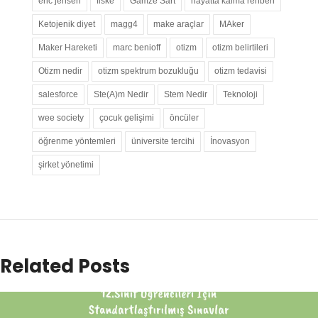
eric jensen
fiske
Gamze Sart
hayatta kalma rehberi
Ketojenik diyet
magg4
make araçlar
MAker
Maker Hareketi
marc benioff
otizm
otizm belirtileri
Otizm nedir
otizm spektrum bozukluğu
otizm tedavisi
salesforce
Ste(A)m Nedir
Stem Nedir
Teknoloji
wee society
çocuk gelişimi
öncüler
öğrenme yöntemleri
üniversite tercihi
İnovasyon
şirket yönetimi
Related Posts