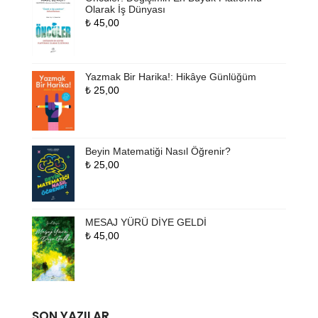
Olarak İş Dünyası
₺
45,00
Yazmak Bir Harika!: Hikâye Günlüğüm
₺
25,00
Beyin Matematiği Nasıl Öğrenir?
₺
25,00
MESAJ YÜRÜ DİYE GELDİ
₺
45,00
SON YAZILAR