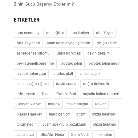
Zihin Gücü Başarıyı Etkiler mi?
ETIKETLER
aba academy
aba eğitim
aba kariyer
aba Yayın
Aba Yayıncılık
adım adım biyogirişimcilik
Ah Şu Otizm
asperger sendromu
Barış Korkmaz
beyin gelişimi
beyin temelli öğrenme
biyoteknoloji
biyoteknoloji nedir
biyoteknoloji çağı
charles platt
cinsel sağlık
cinsel sağlık eğitimi
david sousa
doğru üniversite
eric jensen
fiske
Gamze Sart
hayatta kalma rehberi
Ketojenik diyet
magg4
make araçlar
MAker
Maker Hareketi
marc benioff
otizm
otizm belirtileri
Otizm nedir
otizm spektrum bozukluğu
otizm tedavisi
salesforce
Ste(A)m Nedir
Stem Nedir
Teknoloji