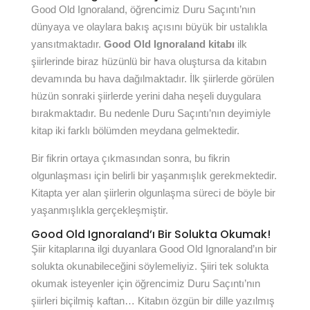
Good Old Ignoraland, öğrencimiz Duru Saçıntı’nın
dünyaya ve olaylara bakış açısını büyük bir ustalıkla
yansıtmaktadır.
Good Old Ignoraland kitabı
ilk
şiirlerinde biraz hüzünlü bir hava oluştursa da kitabın
devamında bu hava dağılmaktadır. İlk şiirlerde görülen
hüzün sonraki şiirlerde yerini daha neşeli duygulara
bırakmaktadır. Bu nedenle Duru Saçıntı’nın deyimiyle
kitap iki farklı bölümden meydana gelmektedir.
Bir fikrin ortaya çıkmasından sonra, bu fikrin
olgunlaşması için belirli bir yaşanmışlık gerekmektedir.
Kitapta yer alan şiirlerin olgunlaşma süreci de böyle bir
yaşanmışlıkla gerçekleşmiştir.
Good Old Ignoraland’ı Bir Solukta Okumak!
Şiir kitaplarına ilgi duyanlara Good Old Ignoraland’ın bir
solukta okunabileceğini söylemeliyiz. Şiiri tek solukta
okumak isteyenler için öğrencimiz Duru Saçıntı’nın
şiirleri biçilmiş kaftan… Kitabın özgün bir dille yazılmış