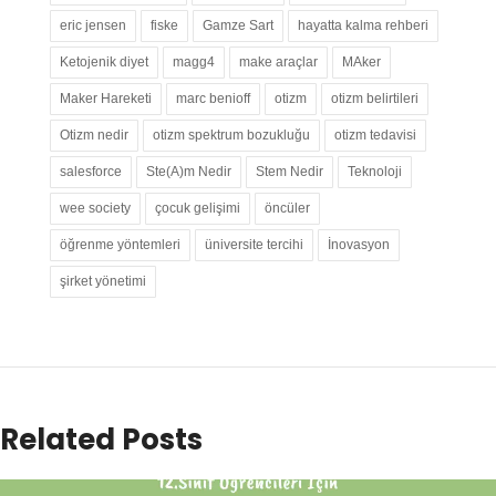
eric jensen
fiske
Gamze Sart
hayatta kalma rehberi
Ketojenik diyet
magg4
make araçlar
MAker
Maker Hareketi
marc benioff
otizm
otizm belirtileri
Otizm nedir
otizm spektrum bozukluğu
otizm tedavisi
salesforce
Ste(A)m Nedir
Stem Nedir
Teknoloji
wee society
çocuk gelişimi
öncüler
öğrenme yöntemleri
üniversite tercihi
İnovasyon
şirket yönetimi
Related Posts