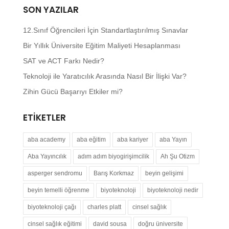
SON YAZILAR
12.Sınıf Öğrencileri İçin Standartlaştırılmış Sınavlar
Bir Yıllık Üniversite Eğitim Maliyeti Hesaplanması
SAT ve ACT Farkı Nedir?
Teknoloji ile Yaratıcılık Arasında Nasıl Bir İlişki Var?
Zihin Gücü Başarıyı Etkiler mi?
ETIKETLER
aba academy
aba eğitim
aba kariyer
aba Yayın
Aba Yayıncılık
adım adım biyogirişimcilik
Ah Şu Otizm
asperger sendromu
Barış Korkmaz
beyin gelişimi
beyin temelli öğrenme
biyoteknoloji
biyoteknoloji nedir
biyoteknoloji çağı
charles platt
cinsel sağlık
cinsel sağlık eğitimi
david sousa
doğru üniversite