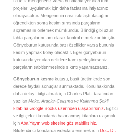
İki tetik mengeneniz varsa bu kitapta yer alan tüm
projeleri uygulamak için daha fazlasına ihtiyacınız
olmayacaktır. Mengenenin nasıl sıkılaştırılacağını
öğrendikten sonra kesim sırasında parçaların
sıçramasını önlemek mümkündür. Bilindiği gibi uzun
tahta parçalarını tam olarak kontrol etmek zor bir iştir.
Gönyeburun kutusunda bazı özellikler varsa bununla
kesim yapmak kolay olacaktır. Eğer gönyeburun
kutusunda yer alan deliklere kamı yerleştirirseniz
parçaların sabitlenmesinde sıkıntı yaşamazsanız.
Gönyeburun kesme
kutusu, basit üretimlerde son
derece faydalı sonuçlar sunmaktadır. Konu hakkında
daha detaylı bilgi almak için Charles Platt tarafından
yazılan
Make: Araçlar-Çalışma ve Kullanma Şekli
kitabına Google Books üzerinden ulaşabilirsiniz.
Eğitici
ve ilgi çekici konularda hazırlanmış kitaplara ulaşmak
için
Aba Yayın web sitesine göz atabilirsiniz.
Bilgilendirici konularda videolara erişmek için
Doç. Dr.