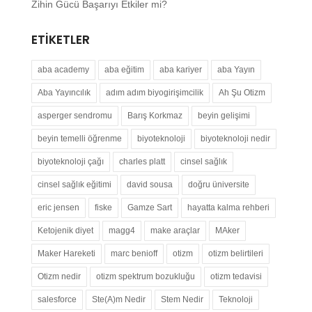
Zihin Gücü Başarıyı Etkiler mi?
ETIKETLER
aba academy
aba eğitim
aba kariyer
aba Yayın
Aba Yayıncılık
adım adım biyogirişimcilik
Ah Şu Otizm
asperger sendromu
Barış Korkmaz
beyin gelişimi
beyin temelli öğrenme
biyoteknoloji
biyoteknoloji nedir
biyoteknoloji çağı
charles platt
cinsel sağlık
cinsel sağlık eğitimi
david sousa
doğru üniversite
eric jensen
fiske
Gamze Sart
hayatta kalma rehberi
Ketojenik diyet
magg4
make araçlar
MAker
Maker Hareketi
marc benioff
otizm
otizm belirtileri
Otizm nedir
otizm spektrum bozukluğu
otizm tedavisi
salesforce
Ste(A)m Nedir
Stem Nedir
Teknoloji