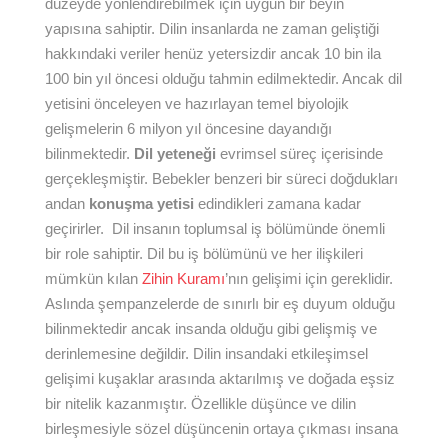
düzeyde yönlendirebilmek için uygun bir beyin
yapısına sahiptir. Dilin insanlarda ne zaman geliştiği
hakkındaki veriler henüz yetersizdir ancak 10 bin ila
100 bin yıl öncesi olduğu tahmin edilmektedir. Ancak dil
yetisini önceleyen ve hazırlayan temel biyolojik
gelişmelerin 6 milyon yıl öncesine dayandığı
bilinmektedir.
Dil yeteneği
evrimsel süreç içerisinde
gerçekleşmiştir. Bebekler benzeri bir süreci doğdukları
andan
konuşma yetisi
edindikleri zamana kadar
geçirirler. Dil insanın toplumsal iş bölümünde önemli
bir role sahiptir. Dil bu iş bölümünü ve her ilişkileri
mümkün kılan
Zihin Kuramı
’nın gelişimi için gereklidir.
Aslında şempanzelerde de sınırlı bir eş duyum olduğu
bilinmektedir ancak insanda olduğu gibi gelişmiş ve
derinlemesine değildir. Dilin insandaki etkileşimsel
gelişimi kuşaklar arasında aktarılmış ve doğada eşsiz
bir nitelik kazanmıştır. Özellikle düşünce ve dilin
birleşmesiyle sözel düşüncenin ortaya çıkması insana