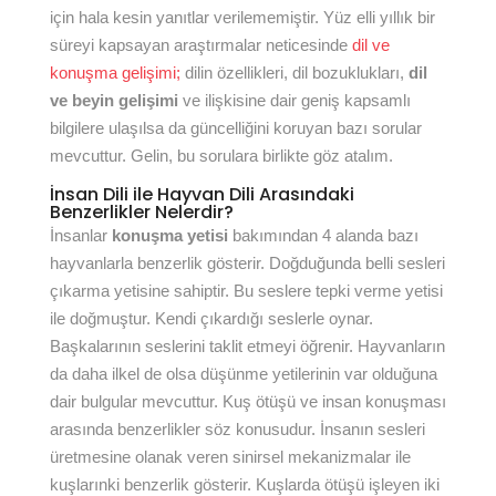
için hala kesin yanıtlar verilememiştir. Yüz elli yıllık bir
süreyi kapsayan araştırmalar neticesinde
dil ve
konuşma gelişimi;
dilin özellikleri, dil bozuklukları,
dil
ve beyin gelişimi
ve ilişkisine dair geniş kapsamlı
bilgilere ulaşılsa da güncelliğini koruyan bazı sorular
mevcuttur. Gelin, bu sorulara birlikte göz atalım.
İnsan Dili ile Hayvan Dili Arasındaki
Benzerlikler Nelerdir?
İnsanlar
konuşma yetisi
bakımından 4 alanda bazı
hayvanlarla benzerlik gösterir. Doğduğunda belli sesleri
çıkarma yetisine sahiptir. Bu seslere tepki verme yetisi
ile doğmuştur. Kendi çıkardığı seslerle oynar.
Başkalarının seslerini taklit etmeyi öğrenir. Hayvanların
da daha ilkel de olsa düşünme yetilerinin var olduğuna
dair bulgular mevcuttur. Kuş ötüşü ve insan konuşması
arasında benzerlikler söz konusudur. İnsanın sesleri
üretmesine olanak veren sinirsel mekanizmalar ile
kuşlarınki benzerlik gösterir. Kuşlarda ötüşü işleyen iki