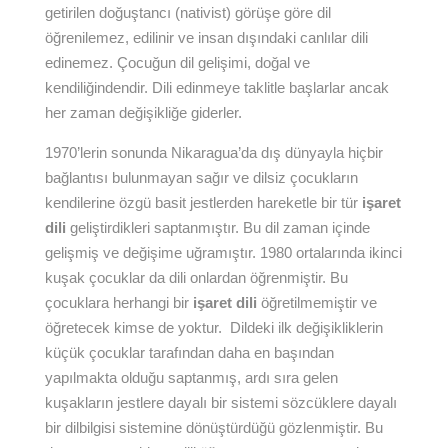
getirilen doğuştancı (nativist) görüşe göre dil
öğrenilemez, edilinir ve insan dışındaki canlılar dili
edinemez. Çocuğun dil gelişimi, doğal ve
kendiliğindendir. Dili edinmeye taklitle başlarlar ancak
her zaman değişikliğe giderler.
1970’lerin sonunda Nikaragua’da dış dünyayla hiçbir
bağlantısı bulunmayan sağır ve dilsiz çocukların
kendilerine özgü basit jestlerden hareketle bir tür
işaret
dili
geliştirdikleri saptanmıştır. Bu dil zaman içinde
gelişmiş ve değişime uğramıştır. 1980 ortalarında ikinci
kuşak çocuklar da dili onlardan öğrenmiştir. Bu
çocuklara herhangi bir
işaret dili
öğretilmemiştir ve
öğretecek kimse de yoktur. Dildeki ilk değişikliklerin
küçük çocuklar tarafından daha en başından
yapılmakta olduğu saptanmış, ardı sıra gelen
kuşakların jestlere dayalı bir sistemi sözcüklere dayalı
bir dilbilgisi sistemine dönüştürdüğü gözlenmiştir. Bu