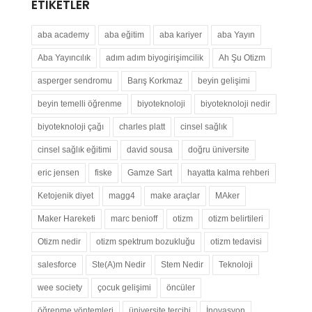
ETIKETLER
aba academy
aba eğitim
aba kariyer
aba Yayın
Aba Yayıncılık
adım adım biyogirişimcilik
Ah Şu Otizm
asperger sendromu
Barış Korkmaz
beyin gelişimi
beyin temelli öğrenme
biyoteknoloji
biyoteknoloji nedir
biyoteknoloji çağı
charles platt
cinsel sağlık
cinsel sağlık eğitimi
david sousa
doğru üniversite
eric jensen
fiske
Gamze Sart
hayatta kalma rehberi
Ketojenik diyet
magg4
make araçlar
MAker
Maker Hareketi
marc benioff
otizm
otizm belirtileri
Otizm nedir
otizm spektrum bozukluğu
otizm tedavisi
salesforce
Ste(A)m Nedir
Stem Nedir
Teknoloji
wee society
çocuk gelişimi
öncüler
öğrenme yöntemleri
üniversite tercihi
İnovasyon