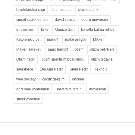
biyoteknoloji çağı
charles platt
cinsel sağlık
cinsel sağlık eğitimi
david sousa
doğru üniversite
eric jensen
fiske
Gamze Sart
hayatta kalma rehberi
Ketojenik diyet
magg4
make araçlar
MAker
Maker Hareketi
marc benioff
otizm
otizm belirtileri
Otizm nedir
otizm spektrum bozukluğu
otizm tedavisi
salesforce
Ste(A)m Nedir
Stem Nedir
Teknoloji
wee society
çocuk gelişimi
öncüler
öğrenme yöntemleri
üniversite tercihi
İnovasyon
şirket yönetimi