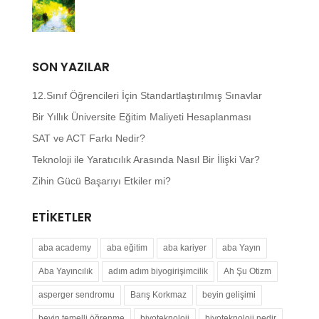
SON YAZILAR
12.Sınıf Öğrencileri İçin Standartlaştırılmış Sınavlar
Bir Yıllık Üniversite Eğitim Maliyeti Hesaplanması
SAT ve ACT Farkı Nedir?
Teknoloji ile Yaratıcılık Arasında Nasıl Bir İlişki Var?
Zihin Gücü Başarıyı Etkiler mi?
ETIKETLER
aba academy
aba eğitim
aba kariyer
aba Yayın
Aba Yayıncılık
adım adım biyogirişimcilik
Ah Şu Otizm
asperger sendromu
Barış Korkmaz
beyin gelişimi
beyin temelli öğrenme
biyoteknoloji
biyoteknoloji nedir