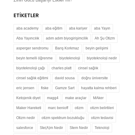
Zihin Gücü Başarıyı Etkiler mi?
ETIKETLER
aba academy
aba eğitim
aba kariyer
aba Yayın
Aba Yayıncılık
adım adım biyogirişimcilik
Ah Şu Otizm
asperger sendromu
Barış Korkmaz
beyin gelişimi
beyin temelli öğrenme
biyoteknoloji
biyoteknoloji nedir
biyoteknoloji çağı
charles platt
cinsel sağlık
cinsel sağlık eğitimi
david sousa
doğru üniversite
eric jensen
fiske
Gamze Sart
hayatta kalma rehberi
Ketojenik diyet
magg4
make araçlar
MAker
Maker Hareketi
marc benioff
otizm
otizm belirtileri
Otizm nedir
otizm spektrum bozukluğu
otizm tedavisi
salesforce
Ste(A)m Nedir
Stem Nedir
Teknoloji