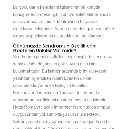
Bu çocukların kendilerini ilgilendiren bir konuda
konuşurken profesör gibi konuyu anlattıklarını ancak
ses ayarında ve mimik kontrolünde başarısız
olduklarını belirtmiştir. Ayrıca çevreden gelen ve sözel
olmayan ipuçlarını da alamadıklarını açıklamıştır.
Günümüzde Sendromun Özelliklerini
Gösteren Ünlüler Var mıdır?
Sendromun genel özellikleri incelendiğinde sendroma
sahip olduğu düşünülen çok sayıda ünlü isim
bulunmaktadır. Bu isimler arasında bilim dünyasını
yakından ilgilendiren Albert Einstein dikkat
çekmektedir. Amerika Birleşik Devletleri
Başkanlarından biri olan Thomas Jefferson da
sendromun özelliklerini gösteren başka bir isimdir.
Hatta Roma’yı yakan İmparator Neron’un da empati
duygusundan yoksun olduğu düşünülmektedir.
Satrançta üst düzey oyuncuların pek çoğunda da bu
rahatsızlık olabilir. Çünkü üst düzey satranç oyuncuları