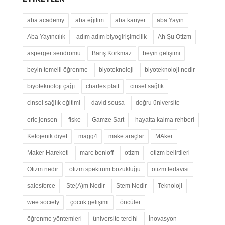
aba academy
aba eğitim
aba kariyer
aba Yayın
Aba Yayıncılık
adım adım biyogirişimcilik
Ah Şu Otizm
asperger sendromu
Barış Korkmaz
beyin gelişimi
beyin temelli öğrenme
biyoteknoloji
biyoteknoloji nedir
biyoteknoloji çağı
charles platt
cinsel sağlık
cinsel sağlık eğitimi
david sousa
doğru üniversite
eric jensen
fiske
Gamze Sart
hayatta kalma rehberi
Ketojenik diyet
magg4
make araçlar
MAker
Maker Hareketi
marc benioff
otizm
otizm belirtileri
Otizm nedir
otizm spektrum bozukluğu
otizm tedavisi
salesforce
Ste(A)m Nedir
Stem Nedir
Teknoloji
wee society
çocuk gelişimi
öncüler
öğrenme yöntemleri
üniversite tercihi
İnovasyon