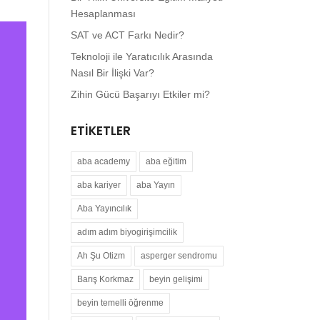
Hesaplanması
SAT ve ACT Farkı Nedir?
Teknoloji ile Yaratıcılık Arasında
Nasıl Bir İlişki Var?
Zihin Gücü Başarıyı Etkiler mi?
ETIKETLER
aba academy
aba eğitim
aba kariyer
aba Yayın
Aba Yayıncılık
adım adım biyogirişimcilik
Ah Şu Otizm
asperger sendromu
Barış Korkmaz
beyin gelişimi
beyin temelli öğrenme