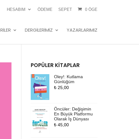
HESABIM
ÖDEME
SEPET
0 ÖGE
RILER
DERGILERIMIZ
YAZARLARIMIZ
POPÜLER KITAPLAR
Oley!: Kutlama
Günlüğüm
₺
25,00
Öncüler: Değişimin
En Büyük Platformu
Olarak İş Dünyası
₺
45,00