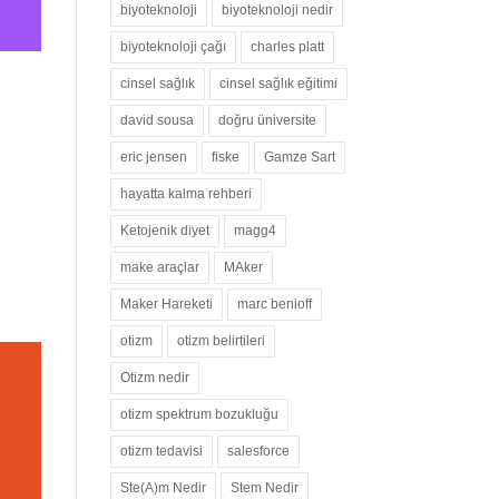
biyoteknoloji
biyoteknoloji nedir
biyoteknoloji çağı
charles platt
cinsel sağlık
cinsel sağlık eğitimi
david sousa
doğru üniversite
eric jensen
fiske
Gamze Sart
hayatta kalma rehberi
Ketojenik diyet
magg4
make araçlar
MAker
Maker Hareketi
marc benioff
otizm
otizm belirtileri
Otizm nedir
otizm spektrum bozukluğu
otizm tedavisi
salesforce
Ste(A)m Nedir
Stem Nedir