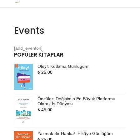
Events
[add_eventon]
POPÜLER KITAPLAR
Oley!: Kutlama Günlüğüm
₺
25,00
Öncüler: Değişimin En Büyük Platformu
Olarak İş Dünyası
₺
45,00
Yazmak Bir Harika!: Hikâye Günlüğüm
₺
25,00