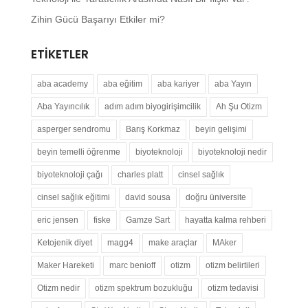
Zihin Gücü Başarıyı Etkiler mi?
ETIKETLER
aba academy
aba eğitim
aba kariyer
aba Yayın
Aba Yayıncılık
adım adım biyogirişimcilik
Ah Şu Otizm
asperger sendromu
Barış Korkmaz
beyin gelişimi
beyin temelli öğrenme
biyoteknoloji
biyoteknoloji nedir
biyoteknoloji çağı
charles platt
cinsel sağlık
cinsel sağlık eğitimi
david sousa
doğru üniversite
eric jensen
fiske
Gamze Sart
hayatta kalma rehberi
Ketojenik diyet
magg4
make araçlar
MAker
Maker Hareketi
marc benioff
otizm
otizm belirtileri
Otizm nedir
otizm spektrum bozukluğu
otizm tedavisi