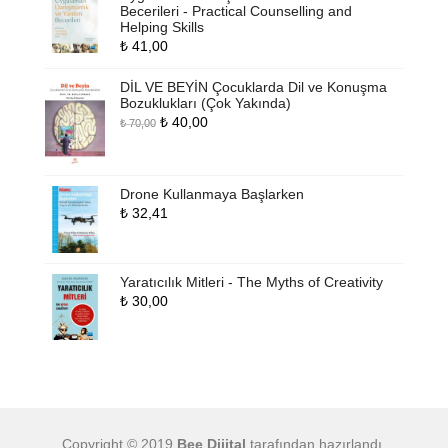
Becerileri - Practical Counselling and
Helping Skills
₺
41,00
DİL VE BEYİN Çocuklarda Dil ve Konuşma
Bozuklukları (Çok Yakında)
Orijinal
Şu
₺
40,00
₺
70,00
fiyat:
andaki
₺ 70,00.
fiyat:
₺ 40,00.
Drone Kullanmaya Başlarken
₺
32,41
Yaratıcılık Mitleri - The Myths of Creativity
₺
30,00
Copyright © 2019
Bee Dijital
tarafından hazırlandı.