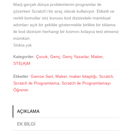
Marji gerçek dünya problemlerini programlar ile
çözerken Scratch’i bir araç olarak kullanıyor. Etiketli ve
renkli komutlar söz konusu kod dizisindeki mantıksal
adımları açık bir şekilde göstermekle birlikte bir tıklama
ile kod dizinizin herhangi bir kısmını kolayca test etmeniz
mümkün.
Stokta yok
Kategoriler:
Çocuk
,
Genç
,
Genç Yazarlar
,
Maker
,
STE(A)M
Etiketler:
Gamze Sart
,
Maker
,
maker kitaplığı
,
Scratch
,
Scratch ile Programlama
,
Scratch ile Programlamayı
Öğrenin
AÇIKLAMA
EK BILGI