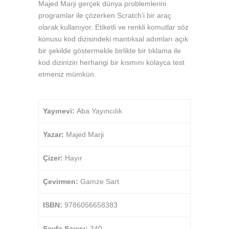
Majed Marji gerçek dünya problemlerini
programlar ile çözerken Scratch’i bir araç
olarak kullanıyor. Etiketli ve renkli komutlar söz
konusu kod dizisindeki mantıksal adımları açık
bir şekilde göstermekle birlikte bir tıklama ile
kod dizinizin herhangi bir kısmını kolayca test
etmeniz mümkün.
Yayınevi:
Aba Yayıncılık
Yazar:
Majed Marji
Çizer:
Hayır
Çevirmen:
Gamze Sart
ISBN:
9786056658383
Sayfa Sayısı:
340