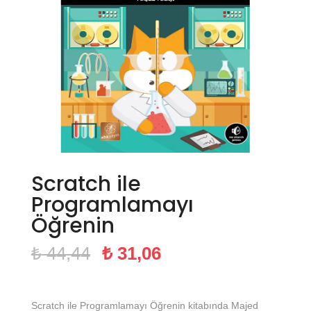
Scratch ile
Programlamayı
Öğrenin
Orijinal
Şu
₺
44,44
₺
31,06
fiyat:
andaki
₺ 44,44.
fiyat:
₺ 31,06.
Scratch ile Programlamayı Öğrenin kitabında Majed