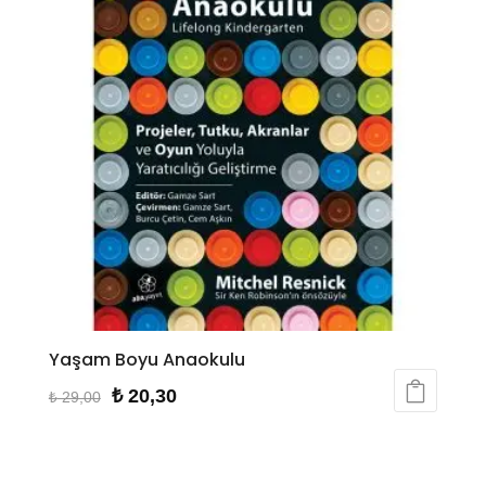
Yaşam Boyu Anaokulu
Orijinal
Şu
₺
20,30
₺
29,00
fiyat:
andaki
₺ 29,00.
fiyat: