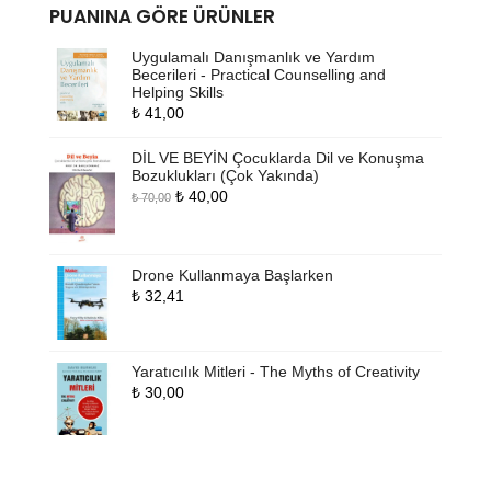
PUANINA GÖRE ÜRÜNLER
Uygulamalı Danışmanlık ve Yardım
Becerileri - Practical Counselling and
Helping Skills
₺
41,00
DİL VE BEYİN Çocuklarda Dil ve Konuşma
Bozuklukları (Çok Yakında)
Orijinal
Şu
₺
40,00
₺
70,00
fiyat:
andaki
₺ 70,00.
fiyat:
₺ 40,00.
Drone Kullanmaya Başlarken
₺
32,41
Yaratıcılık Mitleri - The Myths of Creativity
₺
30,00