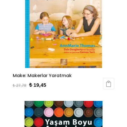
Make: Makerlar Yaratmak
Orijinal
Şu
₺
19,45
₺
27,78
fiyat:
andaki
₺ 27,78.
fiyat:
₺ 19,45.