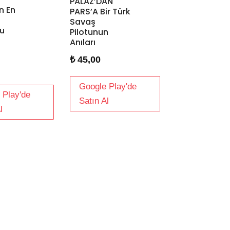
PALAZ’DAN
n En
PARS’A Bir Türk
Savaş
u
Pilotunun
Anıları
₺
45,00
Google Play'de
 Play'de
Satın Al
l