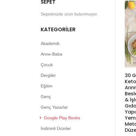
SEPET
Sepetinizde ürün bulunmuyor.
KATEGORILER
Akademik
Anne-Baba
Çocuk
30 Gu
Dergiler
Keto
Eğitim
Arın
Besl
Genç
& İş
Gıda
Genç Yazarlar
Yapı
Yeme
Google Play Books
Meta
İndirimli Ürünler
Düz