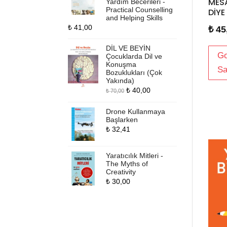
MES
Yardım Becerileri -
Practical Counselling
DİYE
and Helping Skills
₺
41,00
₺
45
DİL VE BEYİN
Go
Çocuklarda Dil ve
Konuşma
Sa
Bozuklukları (Çok
Yakında)
Orijinal
Şu
₺
40,00
₺
70,00
fiyat:
andaki
Drone Kullanmaya
₺ 70,00.
fiyat:
Başlarken
₺ 40,00.
₺
32,41
Yaratıcılık Mitleri -
The Myths of
Creativity
₺
30,00