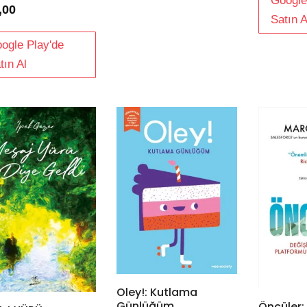
Google
,00
Satın A
ogle Play'de
tın Al
Oley!: Kutlama
Günlüğüm
Öncüler: