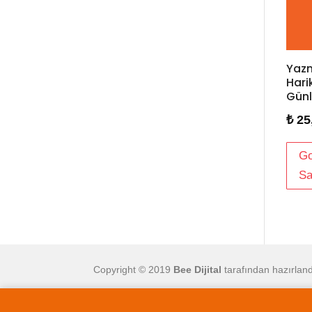
Yazm
Hari
Gün
₺
25
Go
Sa
Copyright © 2019
Bee Dijital
tarafından hazırland