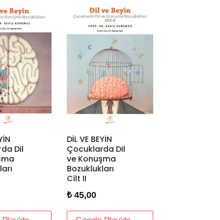
YİN
DİL VE BEYİN
da Dil
Çocuklarda Dil
şma
ve Konuşma
ları
Bozuklukları
Cilt II
₺
45,00