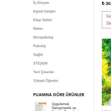
İş dünyası
₺
30
Kişisel Gelişim
Go
Kitap Setleri
Sa
Maker
Nöropsikoloji
Psikoloji
Sağlık
STE(A)M
Yeni Çıkanlar
Yüksek Öğretim
PUANINA GÖRE ÜRÜNLER
Uygulamalı
Danışmanlık ve