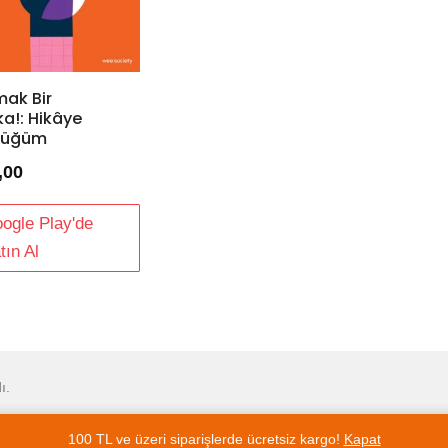
ak Bir
ka!: Hikâye
lüğüm
,00
ogle Play'de
tın Al
ı.
100 TL ve üzeri siparişlerde ücretsiz kargo!
Kapat