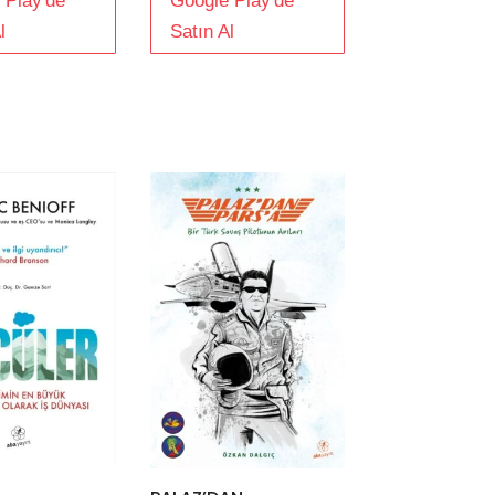
 Play'de
Google Play'de
l
Satın Al