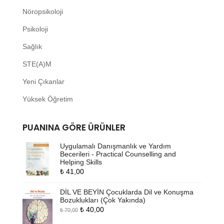
Nöropsikoloji
Psikoloji
Sağlık
STE(A)M
Yeni Çıkanlar
Yüksek Öğretim
PUANINA GÖRE ÜRÜNLER
Uygulamalı Danışmanlık ve Yardım
Becerileri - Practical Counselling and
Helping Skills
₺
41,00
DİL VE BEYİN Çocuklarda Dil ve Konuşma
Bozuklukları (Çok Yakında)
Orijinal
Şu
₺
40,00
₺
70,00
fiyat:
andaki