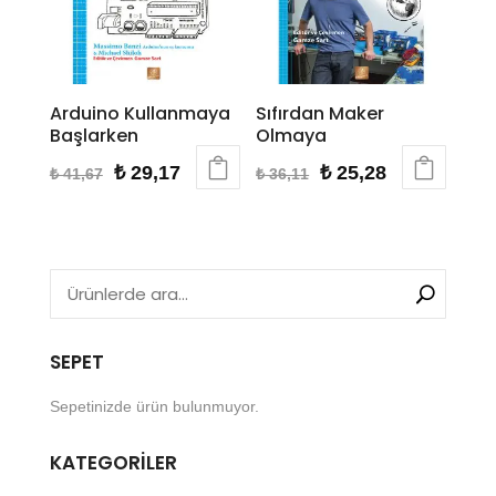
Arduino Kullanmaya
Sıfırdan Maker
Başlarken
Olmaya
Orijinal
Şu
Orijinal
Şu
₺
29,17
₺
25,28
₺
41,67
₺
36,11
fiyat:
andaki
fiyat:
andaki
₺ 41,67.
fiyat:
₺ 36,11.
fiyat:
₺ 29,17.
₺ 25,28.
SEPET
Sepetinizde ürün bulunmuyor.
KATEGORILER